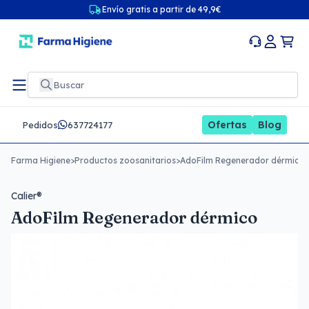
Envío gratis a partir de 49,9€
Ofertas
Blog
Pedidos
637724177
Farma Higiene
>
Productos zoosanitarios
>
AdoFilm Regenerador dérmico
Calier®
AdoFilm Regenerador dérmico