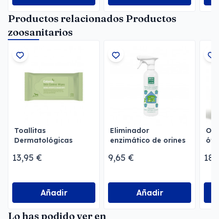
Productos relacionados Productos
zoosanitarios
Toallitas
Eliminador
Oto
Dermatológicas
enzimático de orines
óti
Cutania Skin Control
y manchas
ce
13,95 €
9,65 €
18,
Wipes 24
Menforsan
Añadir
Añadir
Lo has podido ver en