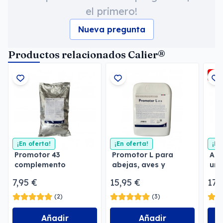
el primero!
Nueva pregunta
Productos relacionados Calier®
-2,
¡En oferta!
¡En oferta!
¡En
Promotor 43
Promotor L para
Ant
complemento
abejas, aves y
urg
vitamínico en polvo
pájaros
Spr
7,95 €
15,95 €
17,
(2)
(3)
Añadir
Añadir