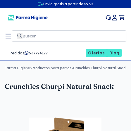
Envío gratis a partir de 49,9€
Ofertas
Blog
Pedidos
637724177
Farma Higiene
>
Productos para perros
>
Crunchies Churpi Natural Snack
Crunchies Churpi Natural Snack