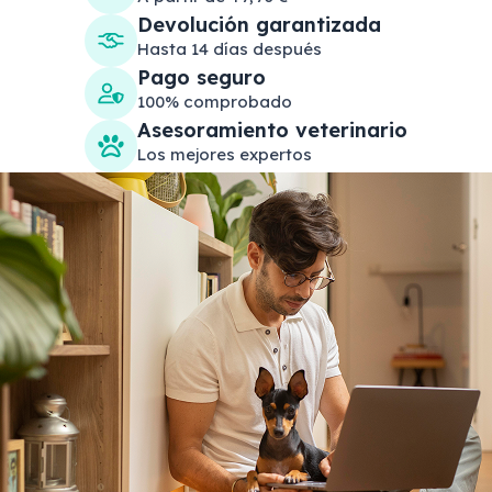
Devolución garantizada
Hasta 14 días después
Pago seguro
100% comprobado
Asesoramiento veterinario
Los mejores expertos
Search products
Se