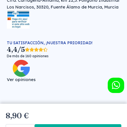
Ctra. Cartagena-Alhama, km 22,5. Polígono Industrial
Los Narcisos, 30320, Fuente Álamo de Murcia, Murcia
TU SATISFACCIÓN, ¡NUESTRA PRIORIDAD!
4,4/5
De más de 160 opiniones
Ver opiniones
Farmacia veterinaria online © FARMA HIGIENE S.L. (CIF: B-
8,90 €
30706451)