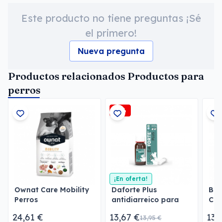
Este producto no tiene preguntas ¡Sé
el primero!
Nueva pregunta
Productos relacionados Productos para
perros
-2%
¡En oferta!
Ownat Care Mobility
Daforte Plus
Bar
Perros
antidiarreico para
Chu
perros y gatos
24,61 €
13,67 €
13,
13,95 €