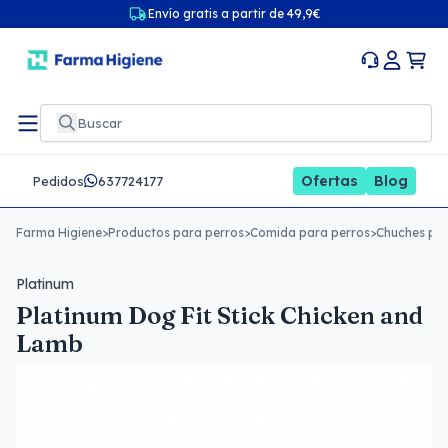
Envío gratis a partir de 49,9€
Ofertas
Blog
Pedidos
637724177
Farma Higiene
>
Productos para perros
>
Comida para perros
>
Chuches par
Platinum
Platinum Dog Fit Stick Chicken and
Lamb