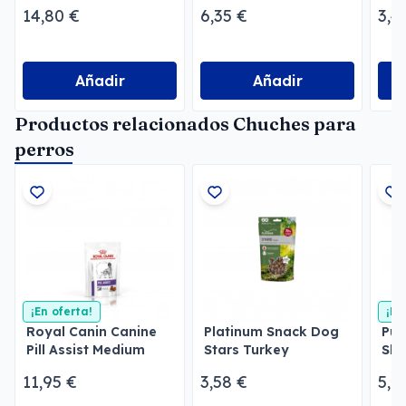
14,80 €
6,35 €
3,4
Añadir
Añadir
Productos relacionados Chuches para
perros
¡En oferta!
¡En
Royal Canin Canine
Platinum Snack Dog
Pur
Pill Assist Medium
Stars Turkey
Sha
Large Dog
Del
11,95 €
3,58 €
5,9