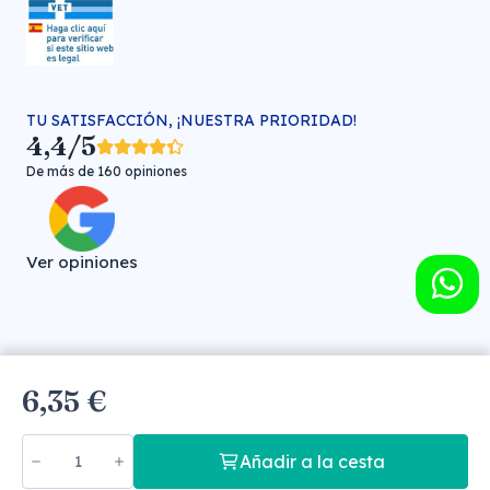
TU SATISFACCIÓN, ¡NUESTRA PRIORIDAD!
4,4/5
De más de 160 opiniones
Ver opiniones
Farmacia veterinaria online © FARMA HIGIENE S.L. (CIF: B-
6,35 €
30706451)
Añadir a la cesta