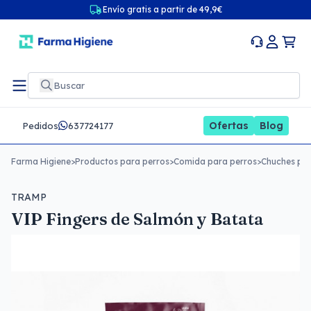
Envío gratis a partir de 49,9€
Ofertas
Blog
Pedidos
637724177
Farma Higiene
>
Productos para perros
>
Comida para perros
>
Chuches par
TRAMP
VIP Fingers de Salmón y Batata