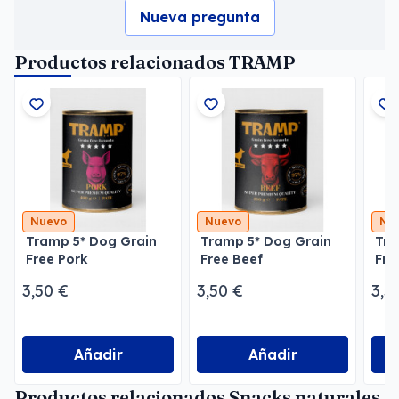
Nueva pregunta
Productos relacionados TRAMP
Nuevo
Nuevo
Nu
Tramp 5* Dog Grain
Tramp 5* Dog Grain
Tra
Free Pork
Free Beef
Fre
3,50 €
3,50 €
3,5
Añadir
Añadir
Productos relacionados Snacks naturales