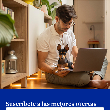
Search products
Se
Suscríbete a las mejores ofertas