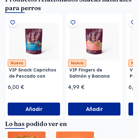
para perros
Nuevo
Nuevo
Nu
VIP Snack Caprichos
VIP Fingers de
VIP
de Pescado con
Salmón y Banana
Pes
Banana
Zan
6,00 €
4,99 €
6,0
Añadir
Añadir
Lo has podido ver en