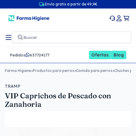
Envío gratis a partir de 49,9€
Ofertas
Blog
Pedidos
637724177
Farma Higiene
>
Productos para perros
>
Comida para perros
>
Chuches par
TRAMP
VIP Caprichos de Pescado con
Zanahoria