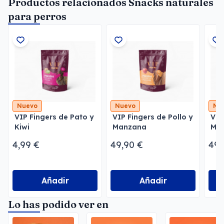
Productos relacionados Snacks naturales
para perros
Nuevo
Nuevo
Nu
VIP Fingers de Pato y
VIP Fingers de Pollo y
VIP
Kiwi
Manzana
Ma
4,99 €
49,90 €
49,
Añadir
Añadir
Lo has podido ver en