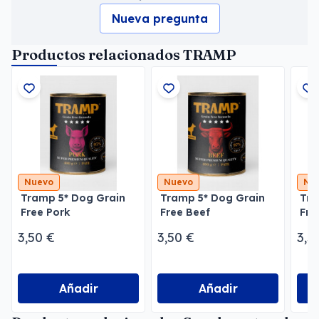
Nueva pregunta
Productos relacionados TRAMP
Nuevo
Nuevo
Nu
Tramp 5* Dog Grain
Tramp 5* Dog Grain
Tra
Free Pork
Free Beef
Fre
3,50 €
3,50 €
3,5
Añadir
Añadir