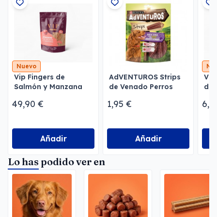
Nuevo
Nu
Vip Fingers de
AdVENTUROS Strips
VIP
Salmón y Manzana
de Venado Perros
de 
Bat
49,90 €
1,95 €
6,0
Añadir
Añadir
Lo has podido ver en