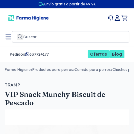
Envío gratis a partir de 49,9€
Ofertas
Blog
Pedidos
637724177
Farma Higiene
>
Productos para perros
>
Comida para perros
>
Chuches par
TRAMP
VIP Snack Munchy Biscuit de
Pescado