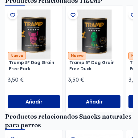
Productos relacionados TRAMP
Nuevo
Nuevo
Nu
Tramp 5* Dog Grain
Tramp 5* Dog Grain
Tra
Free Pork
Free Duck
Fre
3,50 €
3,50 €
3,5
Añadir
Añadir
Productos relacionados Snacks naturales
para perros