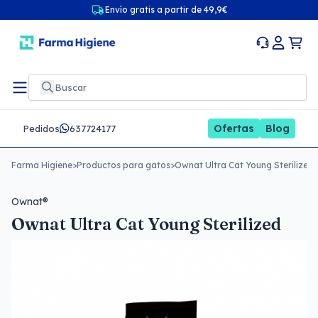
Envío gratis a partir de 49,9€
Ofertas
Blog
Pedidos
637724177
Farma Higiene
>
Productos para gatos
>
Ownat Ultra Cat Young Sterilized
Ownat®
Ownat Ultra Cat Young Sterilized