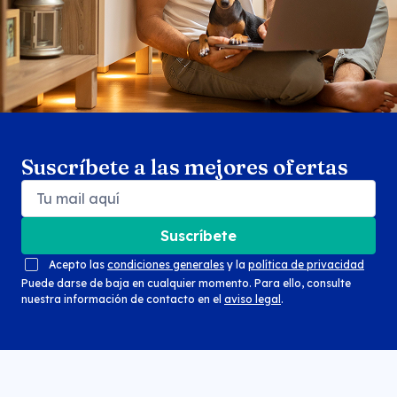
Suscríbete a las mejores ofertas
Suscríbete
Acepto las
condiciones generales
y la
política de privacidad
Puede darse de baja en cualquier momento. Para ello, consulte
nuestra información de contacto en el
aviso legal
.