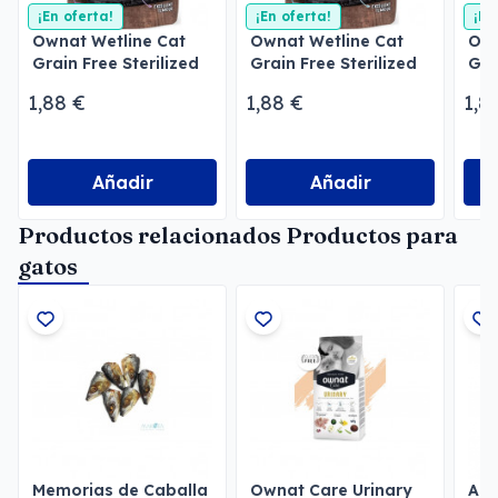
¡En oferta!
¡En oferta!
¡En
Ownat Wetline Cat
Ownat Wetline Cat
Own
Grain Free Sterilized
Grain Free Sterilized
Gra
Chicken & Salmon
Turkey & Tuna
Sal
1,88 €
1,88 €
1,8
Añadir
Añadir
Productos relacionados Productos para
gatos
Memorias de Caballa
Ownat Care Urinary
Are