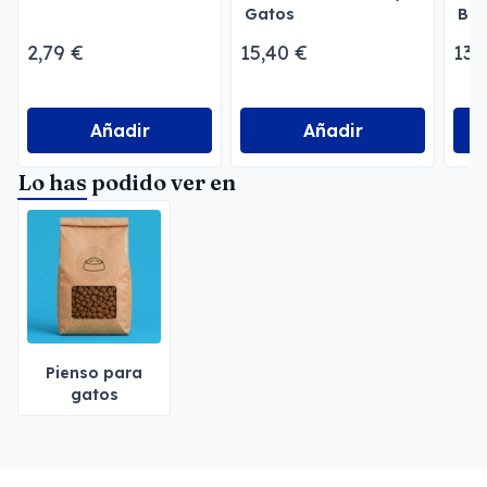
Gatos
Bri
Odo
2,79 €
15,40 €
13,
Añadir
Añadir
Lo has podido ver en
Pienso para
gatos