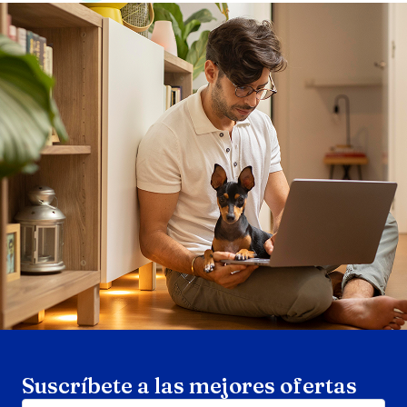
Search products
Se
Suscríbete a las mejores ofertas