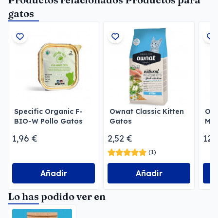
gatos
Specific Organic F-
Ownat Classic Kitten
Own
BIO-W Pollo Gatos
Gatos
Mat
1,96 €
2,52 €
12,
(1)
Añadir
Añadir
Lo has podido ver en