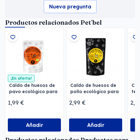
Nueva pregunta
Productos relacionados Pet´bel
¡En oferta!
Caldo de huesos de
Caldo de huesos de
Cal
pavo ecológico para
pollo ecológico para
ter
gatos
perros
par
1,99 €
2,99 €
2,9
Añadir
Añadir
Productos relacionados Productos para