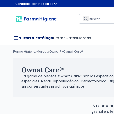
Contacta con nosotros
Nuestro catálogo
Perros
Gatos
Marcas
Farma Higiene
>
Marcas
>
Ownat®
>
Ownat Care®
Ownat Care®
La gama de piensos
Ownat Care®
son los específic
especiales. Renal, Hipoalergénico, Dermatológico, Dig
sin conservantes ni aditivos químicos.
No hay pr
¡Estate at