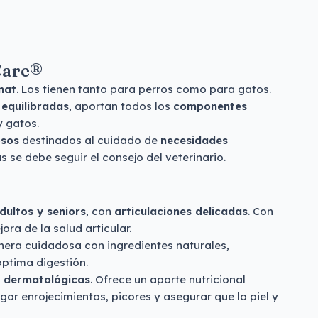
 Care®
nat
. Los tienen tanto para perros como para gatos.
equilibradas
, aportan todos los
componentes
y gatos.
osos
destinados al cuidado de
necesidades
s se debe seguir el consejo del veterinario.
dultos y seniors
, con
articulaciones delicadas
. Con
ra de la salud articular.
nera cuidadosa con ingredientes naturales,
óptima digestión.
s dermatológicas
. Ofrece un aporte nutricional
ar enrojecimientos, picores y asegurar que la piel y