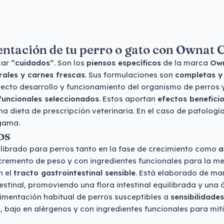
mentación de tu perro o gato con Ownat
car
“cuidados”
. Son los
piensos específicos
de la marca
Ow
rales y carnes frescas
. Sus formulaciones son
completas y 
recto desarrollo y funcionamiento del organismo de perros 
funcionales seleccionados
. Estos aportan
efectos benefici
a dieta de prescripción veterinaria. En el caso de patología
gama.
os
librado para perros tanto en la fase de crecimiento como
a
remento de peso y con ingredientes funcionales para la mejo
n el
tracto gastrointestinal sensible
. Está elaborado de ma
estinal, promoviendo una flora intestinal equilibrada y una 
limentación habitual de perros susceptibles a
sensibilidade
bajo en alérgenos y con ingredientes funcionales para mitig