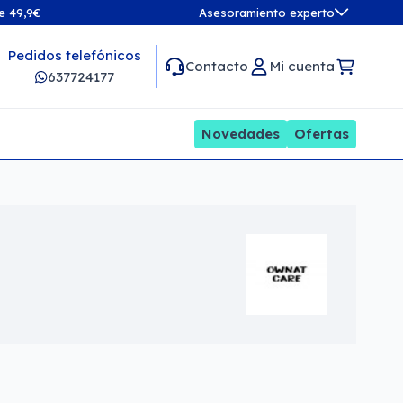
de 49,9€
Asesoramiento experto
Pedidos telefónicos
Contacto
Mi cuenta
637724177
Novedades
Ofertas