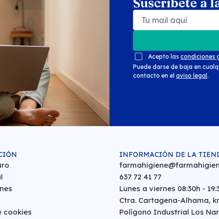
Suscríbete a l
Search products
Se
Acepto las
condiciones 
Puede darse de baja en cualq
contacto en el
aviso legal
.
CIÓN
INFORMACIÓN DE LA TIEN
uro
farmahigiene@farmahigien
l
637 72 41 77
nes
Lunes a viernes 08:30h - 19:
Ctra. Cartagena-Alhama, km
e cookies
Polígono Industrial Los Nar