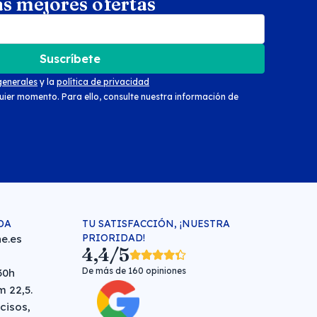
as mejores ofertas
arch
Suscríbete
generales
y la
política de privacidad
uier momento. Para ello, consulte nuestra información de
DA
TU SATISFACCIÓN, ¡NUESTRA
PRIORIDAD!
e.es
4,4/5
De más de 160 opiniones
30h
 22,5.
cisos,