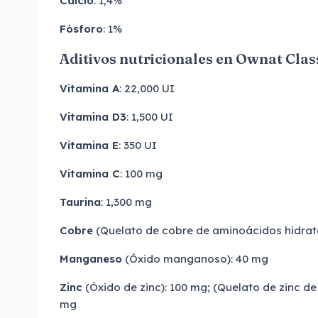
Calcio
: 1,4%
Fósforo
: 1%
Aditivos nutricionales en Ownat Class
Vitamina A
: 22,000 UI
Vitamina D3
: 1,500 UI
Vitamina E
: 350 UI
Vitamina C
: 100 mg
Taurina
: 1,300 mg
Cobre
(Quelato de cobre de aminoácidos hidrat
Manganeso
(Óxido manganoso): 40 mg
Zinc
(Óxido de zinc): 100 mg; (Quelato de zinc d
mg