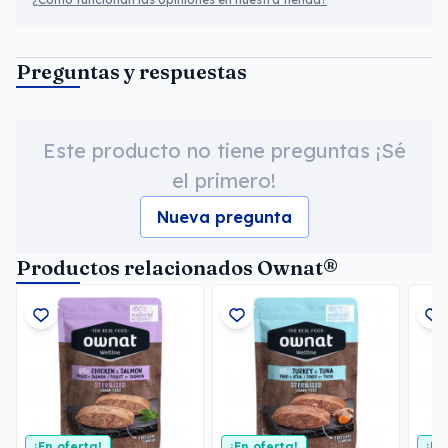
Preguntas y respuestas
Este producto no tiene preguntas ¡Sé
el primero!
Nueva pregunta
Productos relacionados Ownat®
¡En oferta!
¡En oferta!
¡En