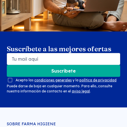
Suscríbete a las mejores ofertas
Suscríbete
Acepto las
condiciones generales
y la
política de privacidad
Puede darse de baja en cualquier momento. Para ello, consulte
nuestra información de contacto en el
aviso legal
.
SOBRE FARMA HIGIENE