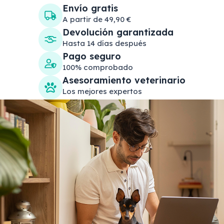
Envío gratis
A partir de 49,90 €
Devolución garantizada
Hasta 14 días después
Pago seguro
100% comprobado
Asesoramiento veterinario
Los mejores expertos
Search products
Se