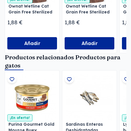
Ownat Wetline Cat
Ownat Wetline Cat
Own
Grain Free Sterilized
Grain Free Sterilized
Gra
Chicken & Salmon
Turkey & Tuna
Sal
1,88 €
1,88 €
1,8
Añadir
Añadir
Productos relacionados Productos para
gatos
¡En oferta!
¡En
Purina Gourmet Gold
Sardinas Enteras
Lys
Mousse Buey
Deshidratadas
her