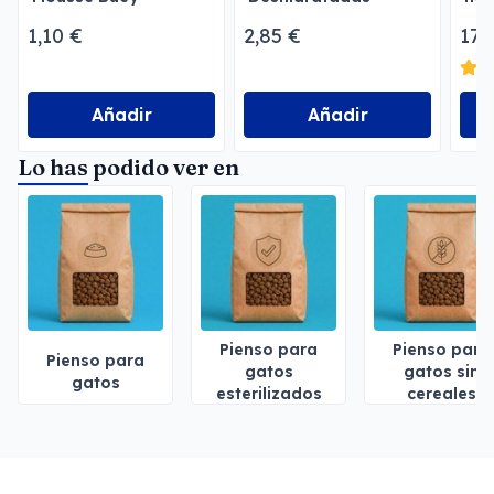
1,10 €
2,85 €
17,
Añadir
Añadir
Lo has podido ver en
Pienso para
Pienso para
Pienso para
gatos
gatos sin
gatos
esterilizados
cereales