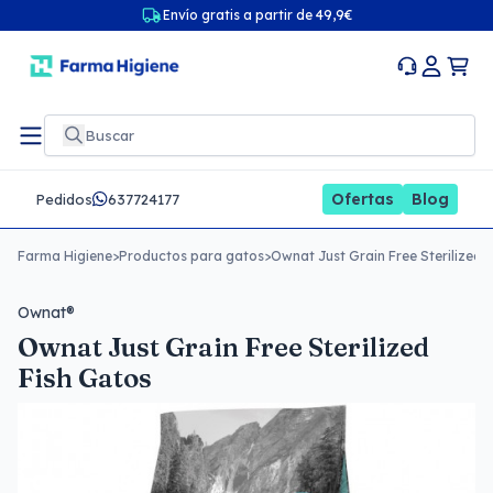
Envío gratis a partir de 49,9€
Ofertas
Blog
Pedidos
637724177
Farma Higiene
>
Productos para gatos
>
Ownat Just Grain Free Sterilized 
Ownat®
Ownat Just Grain Free Sterilized
Fish Gatos