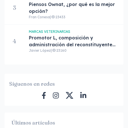
Piensos Ownat, ¿por qué es la mejor
3
opción?
Fran Conesa
|
23433
MARCAS VETERINARIAS
Promotor L, composición y
4
administración del reconstituyente
Javier López
|
23160
de las aves
Síguenos en redes
Últimos artículos