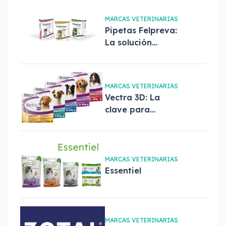
MARCAS VETERINARIAS
Pipetas Felpreva:
La solución
completa para el
cuidado de tu
gato
MARCAS VETERINARIAS
Vectra 3D: La
clave para
proteger a tu
perro de pulgas,
garrapatas y
mosquitos
MARCAS VETERINARIAS
Essentiel
MARCAS VETERINARIAS