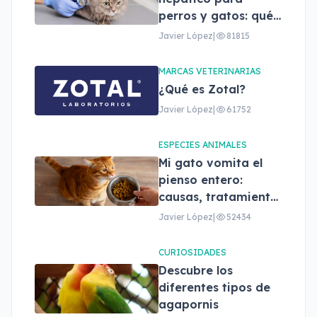
perros y gatos: qué
son, beneficios y
Javier López
|
81815
cómo elegir el
adecuado
MARCAS VETERINARIAS
¿Qué es Zotal?
Javier López
|
61752
ESPECIES ANIMALES
Mi gato vomita el
pienso entero:
causas, tratamiento
y cuándo
Javier López
|
52434
preocuparse
CURIOSIDADES
Descubre los
diferentes tipos de
agapornis