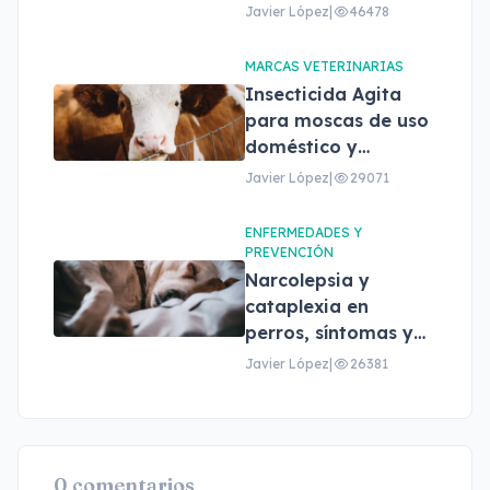
Javier López
|
46478
MARCAS VETERINARIAS
Insecticida Agita
para moscas de uso
doméstico y
profesional
Javier López
|
29071
ENFERMEDADES Y
PREVENCIÓN
Narcolepsia y
cataplexia en
perros, síntomas y
tratamiento
Javier López
|
26381
0 comentarios