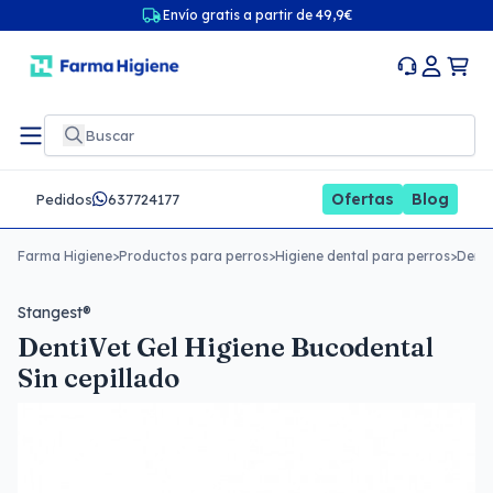
Envío gratis a partir de 49,9€
Ofertas
Blog
Pedidos
637724177
Farma Higiene
>
Productos para perros
>
Higiene dental para perros
>
Denti
Stangest®
DentiVet Gel Higiene Bucodental
Sin cepillado