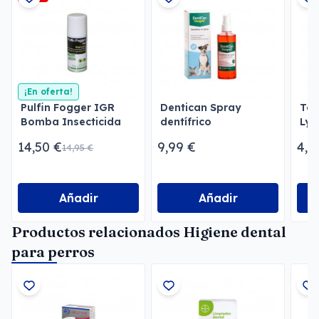
¡En oferta!
Pulfin Fogger IGR
Dentican Spray
Toa
Bomba Insecticida
dentífrico
Lys
para Estancias
Per
14,50 €
9,99 €
4,3
14,95 €
Añadir
Añadir
Productos relacionados Higiene dental
para perros