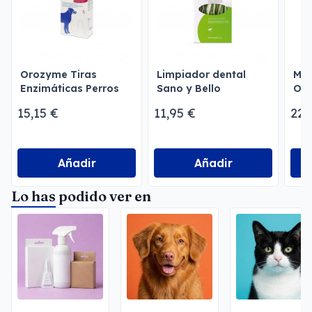
Orozyme Tiras
Limpiador dental
Mul
Enzimáticas Perros
Sano y Bello
Ori
15,15 €
11,95 €
22,
Añadir
Añadir
Lo has podido ver en