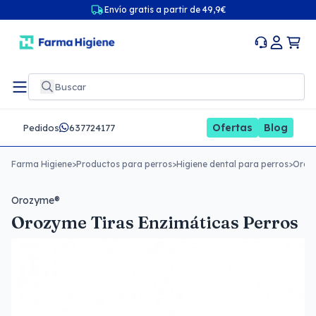
Envío gratis a partir de 49,9€
Ofertas
Blog
Pedidos
637724177
Farma Higiene
>
Productos para perros
>
Higiene dental para perros
>
Orozy
Orozyme®
Orozyme Tiras Enzimáticas Perros