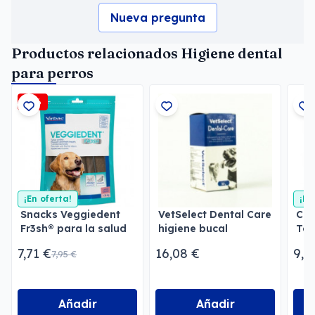
Nueva pregunta
Productos relacionados Higiene dental
para perros
-3%
¡En oferta!
¡En
Snacks Veggiedent
VetSelect Dental Care
Clu
Fr3sh® para la salud
higiene bucal
Toa
bucodental
Buc
7,71 €
16,08 €
9,7
7,95 €
Añadir
Añadir