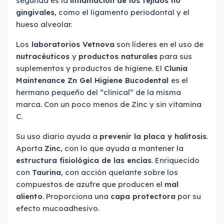
segunda es la
inflamación de los tejidos no
gingivales
, como el ligamento periodontal y el
hueso alveolar.
Los
laboratorios Vetnova
son líderes en el uso de
nutracéuticos
y
productos naturales
para sus
suplementos y productos de higiene. El
Clunia
Maintenance Zn Gel Higiene Bucodental
es el
hermano pequeño del “clinical” de la misma
marca. Con un poco menos de Zinc y sin vitamina
C.
Su uso diario ayuda a
prevenir la placa y halitosis
.
Aporta
Zinc
, con lo que ayuda a mantener la
estructura fisiológica de las encías
. Enriquecido
con
Taurina
, con acción quelante sobre los
compuestos de azufre que producen el
mal
aliento
. Proporciona una
capa protectora
por su
efecto mucoadhesivo.