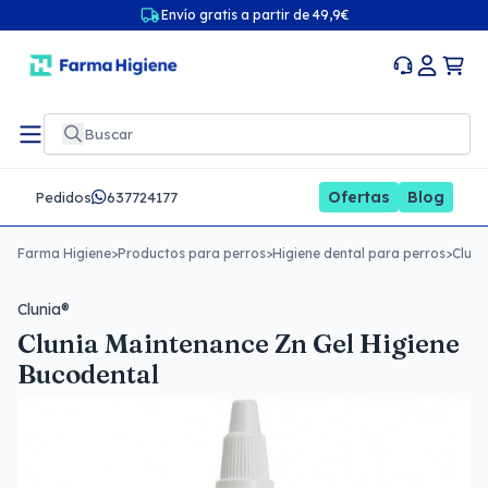
Envío gratis a partir de 49,9€
Ofertas
Blog
Pedidos
637724177
Farma Higiene
>
Productos para perros
>
Higiene dental para perros
>
Cluni
Clunia®
Clunia Maintenance Zn Gel Higiene
Bucodental