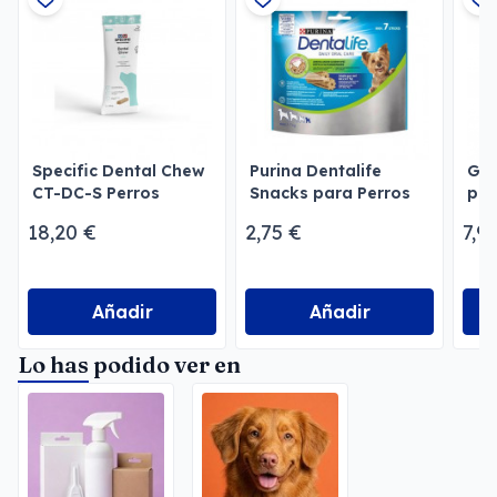
Specific Dental Chew
Purina Dentalife
Gel
CT-DC-S Perros
Snacks para Perros
per
Pequeños
18,20 €
2,75 €
7,9
Añadir
Añadir
Lo has podido ver en