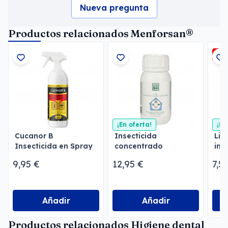
Nueva pregunta
Productos relacionados Menforsan®
-5
¡En oferta!
¡En
Cucanor B
Insecticida
Lim
Insecticida en Spray
concentrado
ins
emulsionable
Men
9,95 €
12,95 €
7,5
Menforsan
Añadir
Añadir
Productos relacionados Higiene dental