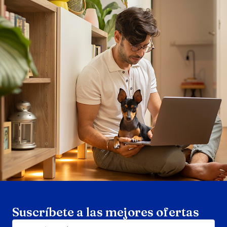
Search products
Se
Suscríbete a las mejores ofertas