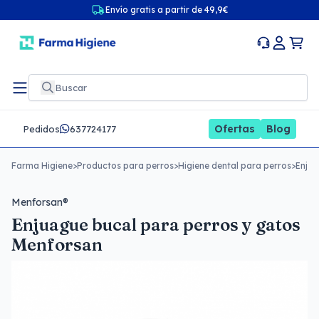
Envío gratis a partir de 49,9€
Ofertas
Blog
Pedidos
637724177
Farma Higiene
>
Productos para perros
>
Higiene dental para perros
>
Enjua
Menforsan®
Enjuague bucal para perros y gatos
Menforsan