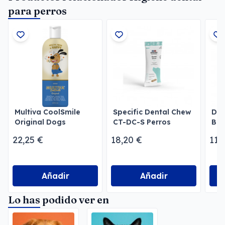
para perros
Multiva CoolSmile
Specific Dental Chew
Den
Original Dogs
CT-DC-S Perros
Buc
Pequeños
cep
22,25 €
18,20 €
11,
Añadir
Añadir
Lo has podido ver en