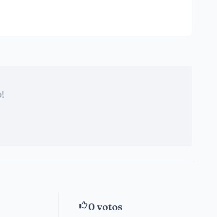
!
0
votos