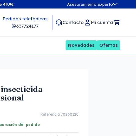
de 49,9€
Asesoramiento experto
Pedidos telefónicos
Contacto
Mi cuenta
637724177
Novedades
Ofertas
insecticida
esional
Referencia 70260120
eparación del pedido