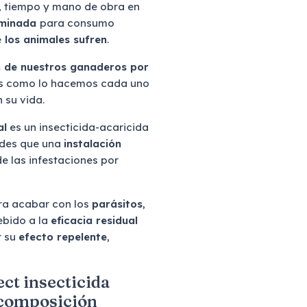
, tiempo y mano de obra en
minada
para consumo
e
los animales sufren
.
n de nuestros ganaderos por
les como lo hacemos cada uno
 su vida.
al
es un insecticida-acaricida
dades que una
instalación
de las infestaciones por
ara acabar con los
parásitos
,
ebido a la
eficacia residual
r su
efecto repelente
,
ct insecticida
 composición