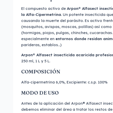
El compuesto activo de
Arpon® Alfasect insecti
la Alfa-Cipermetrina
. Un potente insecticida qu
causando la muerte del parásito. Es activo frent
(mosquitos, avispas, moscas, polillas) así como 
(hormigas, piojos, pulgas, chinches, cucarachas
especialmente en
entornos donde residan anim
parideras, establos…)
Arpon® Alfasect insecticida acaricida profesi
250 ml, 1 L y 5 L.
COMPOSICIÓN
Alfa-cipermetrina 6,0%, Excipiente: c.s.p. 100%
MODO DE USO
Antes de la aplicación del Arpon® Alfasect insec
debemos eliminar del área a tratar los restos de