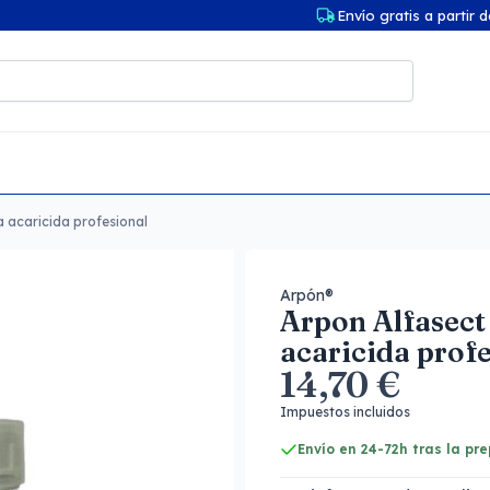
Envío gratis a partir 
a acaricida profesional
Arpón®
Arpon Alfasect 
acaricida prof
14,70 €
Impuestos incluidos
Envío en 24-72h tras la pr