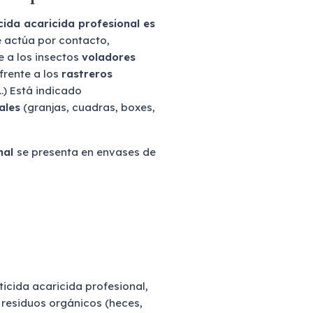
cida acaricida profesional es
e actúa por contacto,
e a los insectos
voladores
frente a los
rastreros
…) Está indicado
ales
(granjas, cuadras, boxes,
onal
se presenta en envases de
ticida acaricida profesional,
 residuos orgánicos (heces,