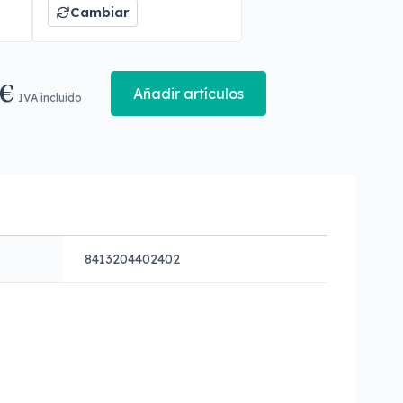
Cambiar
 €
Añadir artículos
IVA incluido
8413204402402