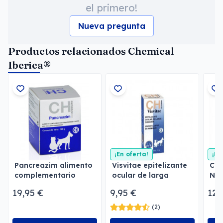
el primero!
Nueva pregunta
Productos relacionados Chemical
Iberica®
¡En oferta!
¡En
Pancreazim alimento
Visvitae epitelizante
Cog
complementario
ocular de larga
Neu
duración
neu
19,95 €
9,95 €
12,
(2)