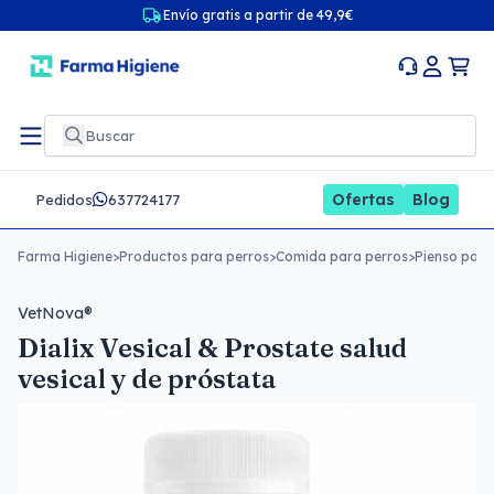
Envío gratis a partir de 49,9€
Ofertas
Blog
Pedidos
637724177
Farma Higiene
>
Productos para perros
>
Comida para perros
>
Pienso para
VetNova®
Dialix Vesical & Prostate salud
vesical y de próstata