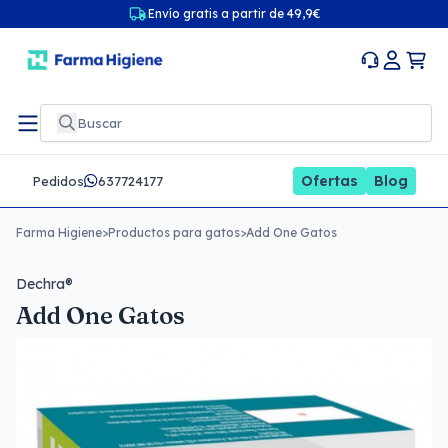
Envío gratis a partir de 49,9€
Ofertas
Blog
Pedidos
637724177
Farma Higiene
>
Productos para gatos
>
Add One Gatos
Dechra®
Add One Gatos