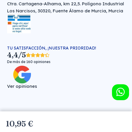
Ctra. Cartagena-Alhama, km 22,5. Polígono Industrial
Los Narcisos, 30320, Fuente Álamo de Murcia, Murcia
TU SATISFACCIÓN, ¡NUESTRA PRIORIDAD!
4,4/5
De más de 160 opiniones
Ver opiniones
Farmacia veterinaria online © FARMA HIGIENE S.L. (CIF: B-
10,95 €
30706451)