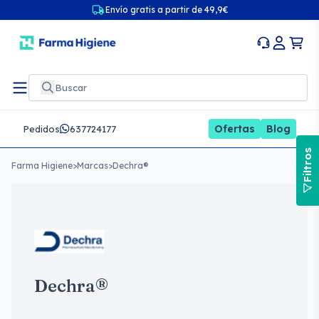
Envío gratis a partir de 49,9€
Ofertas
Blog
Pedidos
637724177
Filtros
Farma Higiene
>
Marcas
>
Dechra®
Dechra®