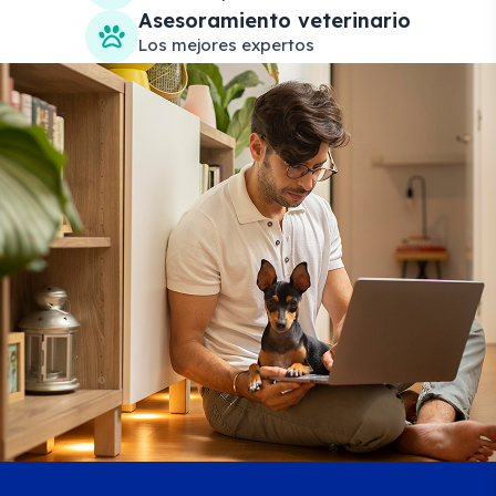
Asesoramiento veterinario
Los mejores expertos
Search products
Se