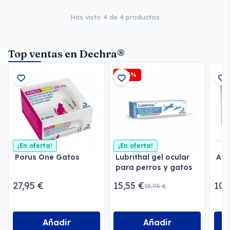
Has visto 4 de 4 productos
Top ventas en Dechra®
-2,5%
¡En oferta!
¡En oferta!
Porus One Gatos
Lubrithal gel ocular
Add
para perros y gatos
27,95 €
15,55 €
10,
15,95 €
Añadir
Añadir