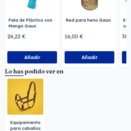
Pala de Plástico con
Red para heno Gaun
Esq
Mango Gaun
cab
26,22 €
16,00 €
382
Añadir
Añadir
Lo has podido ver en
Equipamiento
para caballos