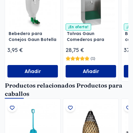
¡En oferta!
¡En
Bebedero para
Tolvas Gaun
Beb
Conejos Gaun Botella
Comederos para
con
2 l
perros
3,95 €
28,75 €
37,
(1)
Añadir
Añadir
Productos relacionados Productos para
caballos