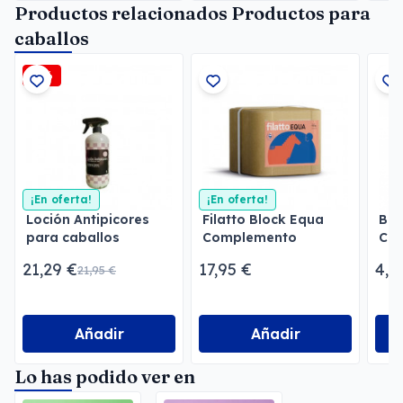
Productos relacionados Productos para
caballos
-3%
¡En oferta!
¡En oferta!
Loción Antipicores
Filatto Block Equa
Beb
para caballos
Complemento
Cab
Mineral Equinos
21,29 €
17,95 €
4,9
21,95 €
Añadir
Añadir
Lo has podido ver en