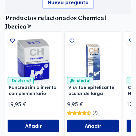
Nueva pregunta
Productos relacionados Chemical
Iberica®
¡En oferta!
¡En oferta!
¡En
Pancreazim alimento
Visvitae epitelizante
Cog
complementario
ocular de larga
Neu
duración
neu
19,95 €
9,95 €
12,
(2)
Añadir
Añadir