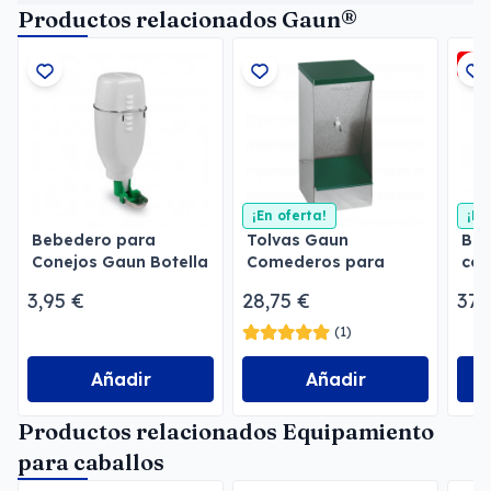
Productos relacionados Gaun®
-3
¡En oferta!
¡En
Bebedero para
Tolvas Gaun
Beb
Conejos Gaun Botella
Comederos para
con
2 l
perros
3,95 €
28,75 €
37,
(1)
Añadir
Añadir
Productos relacionados Equipamiento
para caballos