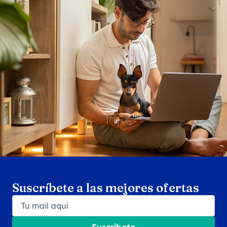
Search products
Se
Suscríbete a las mejores ofertas