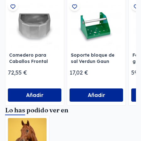
Comedero para
Soporte bloque de
For
Caballos Frontal
sal Verdun Gaun
gal
Gaun
cab
72,55 €
17,02 €
59,
Añadir
Añadir
Lo has podido ver en