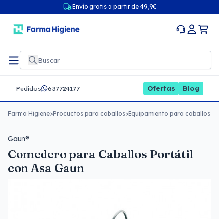
Envío gratis a partir de 49,9€
Ofertas
Blog
Pedidos
637724177
Farma Higiene
>
Productos para caballos
>
Equipamiento para caballos
>
C
Gaun®
Comedero para Caballos Portátil
con Asa Gaun