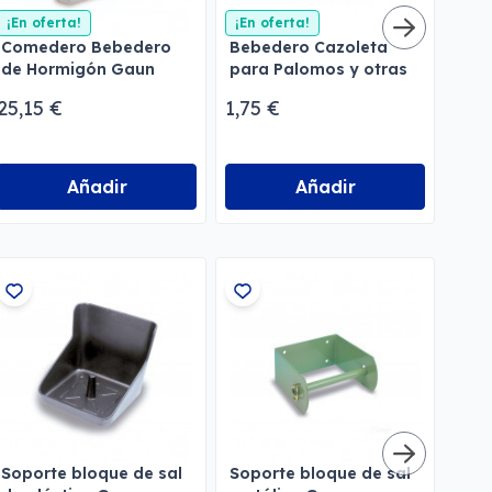
¡En oferta!
¡En oferta!
Comedero Bebedero
Bebedero Cazoleta
Beb
de Hormigón Gaun
para Palomos y otras
con
para Perros
aves
Gau
25,15 €
1,75 €
18,
Añadir
Añadir
Soporte bloque de sal
Soporte bloque de sal
Pro