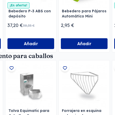
¡En oferta!
Bebedero P-3 ABS con
Bebedero para Pájaros
depósito
Automático Mini
37,20 €
2,95 €
38,35 €
Añadir
Añadir
nto para caballos
Tolva Equimatic para
Forrajera en esquina