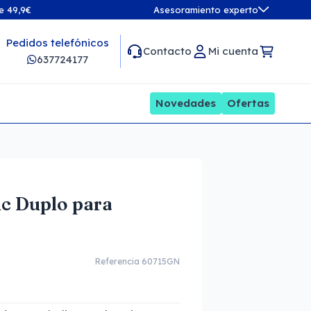
de 49,9€
Asesoramiento experto
Pedidos telefónicos
Contacto
Mi cuenta
637724177
Novedades
Ofertas
c Duplo para
Referencia 60715GN