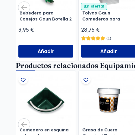
¡En oferta!
Bebedero para
Tolvas Gaun
Conejos Gaun Botella 2
Comederos para
l
perros
3,95 €
28,75 €
(1)
Añadir
Añadir
Productos relacionados Equipamie
Comedero en esquina
Grasa de Cuero