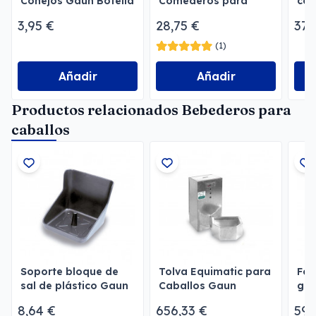
Conejos Gaun Botella
Comederos para
con
2 l
perros
3,95 €
28,75 €
37,
(1)
Añadir
Añadir
Productos relacionados Bebederos para
caballos
Soporte bloque de
Tolva Equimatic para
For
sal de plástico Gaun
Caballos Gaun
gal
cab
8,64 €
656,33 €
59,