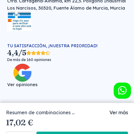
Ctra. Cartagena-Alhama, km 22,5. Polígono Industrial
Los Narcisos, 30320, Fuente Álamo de Murcia, Murcia
TU SATISFACCIÓN, ¡NUESTRA PRIORIDAD!
4,4/5
De más de 160 opiniones
Ver opiniones
Resumen de combinaciones ...
Ver más
Farmacia veterinaria online © FARMA HIGIENE S.L. (CIF: B-
17,02 €
30706451)