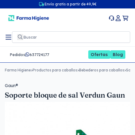
Envío gratis a partir de 49,9€
Ofertas
Blog
Pedidos
637724177
Farma Higiene
>
Productos para caballos
>
Bebederos para caballos
>
Sopo
Gaun®
Soporte bloque de sal Verdun Gaun