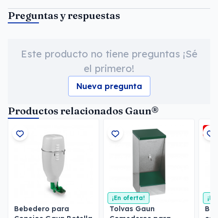
Preguntas y respuestas
Este producto no tiene preguntas ¡Sé
el primero!
Nueva pregunta
Productos relacionados Gaun®
-3
¡En oferta!
¡En
Bebedero para
Tolvas Gaun
Beb