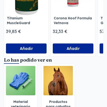
Titanium
Corona Hoof Formula
Tit
MuscleGuard
Vetnova
Gol
Recovery Vetnova
39,85 €
32,33 €
57,
Añadir
Añadir
Lo has podido ver en
Material
Productos
veterinario
para caballos