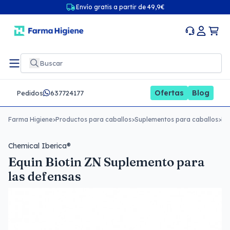
Envío gratis a partir de 49,9€
Ofertas
Blog
Pedidos
637724177
Farma Higiene
>
Productos para caballos
>
Suplementos para caballos
>
Eq
Chemical Iberica®
Equin Biotin ZN Suplemento para
las defensas