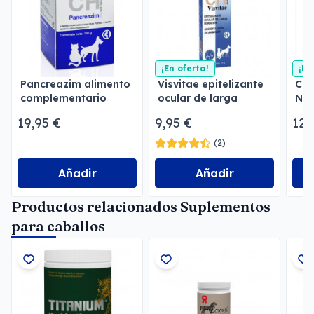
¡En oferta!
¡En
Pancreazim alimento
Visvitae epitelizante
Cog
complementario
ocular de larga
Neu
duración
neu
19,95 €
9,95 €
12,
(2)
Añadir
Añadir
Productos relacionados Suplementos
para caballos