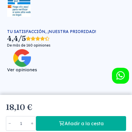
TU SATISFACCIÓN, ¡NUESTRA PRIORIDAD!
4,4/5
De más de 160 opiniones
Ver opiniones
Farmacia veterinaria online © FARMA HIGIENE S.L. (CIF: B-
18,10 €
30706451)
Añadir a la cesta