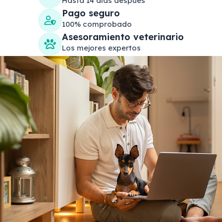
Hasta 14 días después
Pago seguro
100% comprobado
Asesoramiento veterinario
Los mejores expertos
Search products
Se