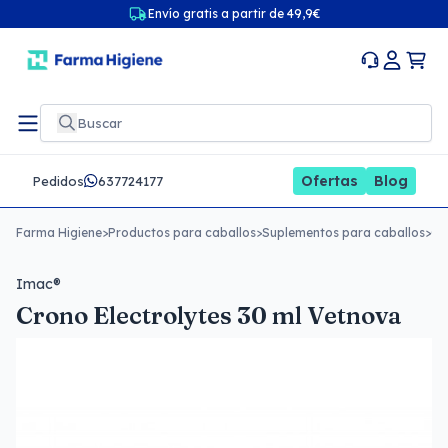
Envío gratis a partir de 49,9€
Ofertas
Blog
Pedidos
637724177
Farma Higiene
>
Productos para caballos
>
Suplementos para caballos
>
Cr
Imac®
Crono Electrolytes 30 ml Vetnova