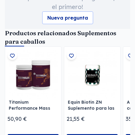
el primero!
Nueva pregunta
Productos relacionados Suplementos
para caballos
Titanium
Equin Biotin ZN
Ali
Performance Mass
Suplemento para las
com
defensas
Ene
50,90 €
21,55 €
35,
Men