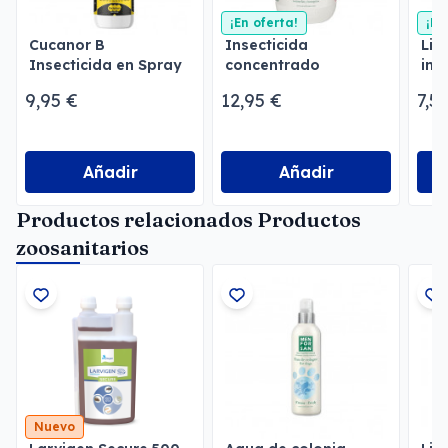
¡En oferta!
¡En
Cucanor B
Insecticida
Lim
Insecticida en Spray
concentrado
ins
emulsionable
Men
9,95 €
12,95 €
7,5
Menforsan
Añadir
Añadir
Productos relacionados Productos
zoosanitarios
Nuevo