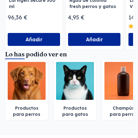
Larvigen Secure 500
Agua de colonia
Lim
ml
fresh perros y gatos
Vir
Menforsan
96,36 €
4,95 €
14,
Añadir
Añadir
Lo has podido ver en
Productos
Productos
Champús
para perros
para gatos
para perros