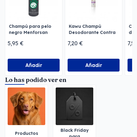
Champú para pelo
Kawu Champú
Cha
negro Menforsan
Desodorante Contra
de 
los malos olores
5,95 €
7,20 €
7,5
Añadir
Añadir
Lo has podido ver en
Black Friday
Productos
para