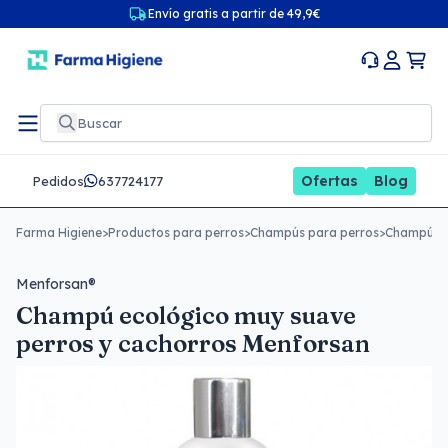
Envío gratis a partir de 49,9€
Ofertas
Blog
Pedidos
637724177
Farma Higiene
>
Productos para perros
>
Champús para perros
>
Champú ec
Menforsan®
Champú ecológico muy suave
perros y cachorros Menforsan