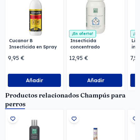
¡En oferta!
¡En
Cucanor B
Insecticida
Lim
Insecticida en Spray
concentrado
ins
emulsionable
Men
9,95 €
12,95 €
7,5
Menforsan
Añadir
Añadir
Productos relacionados Champús para
perros