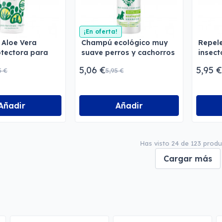
¡En oferta!
 Aloe Vera
Champú ecológico muy
Repele
tectora para
suave perros y cachorros
insect
gatos Menforsan
Menforsan
Menfo
5,06 €
5,95 €
5 €
5,95 €
Añadir
Añadir
Has visto 24 de 123 prod
Cargar más