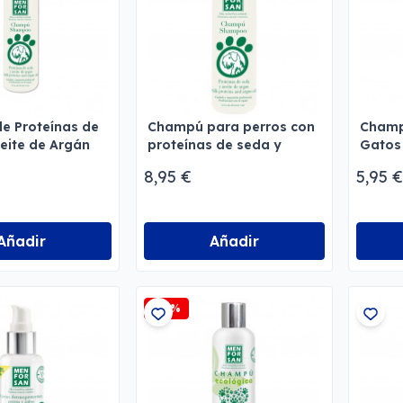
e Proteínas de
Champú para perros con
Champ
eite de Argán
proteínas de seda y
Gatos
aceite de argán
8,95 €
5,95 €
Menforsan
Añadir
Añadir
-15%