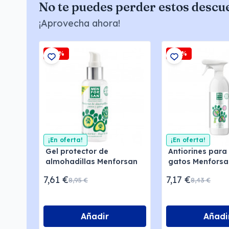
No te puedes perder estos descu
¡Aprovecha ahora!
-15%
-15%
¡En oferta!
¡En oferta!
Gel protector de
Antiorines para
almohadillas Menforsan
gatos Menforsa
7,61 €
7,17 €
8,95 €
8,43 €
Añadir
Añadi