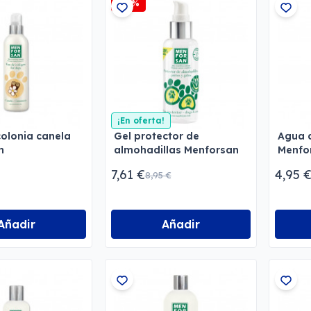
-15%
¡En oferta!
olonia canela
Gel protector de
Agua d
n
almohadillas Menforsan
Menfo
7,61 €
4,95 
8,95 €
Añadir
Añadir