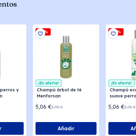
entos
-15%
-15%
¡En oferta!
¡En oferta!
 perros y
Champú árbol de té
Champú ec
n
Menforsan
suave perro
Menforsan
5,06 €
5,06 €
5,95 €
5,95 €
r
Añadir
A