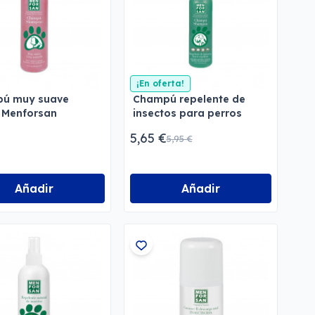
¡En oferta!
ú muy suave
Champú repelente de
 Menforsan
insectos para perros
Menforsan
5,65 €
5,95 €
Añadir
Añadir