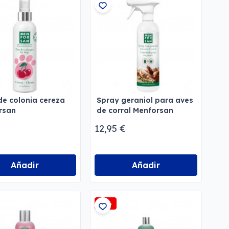
e colonia cereza
Spray geraniol para aves
rsan
de corral Menforsan
€
12,95 €
Añadir
Añadir
-5%