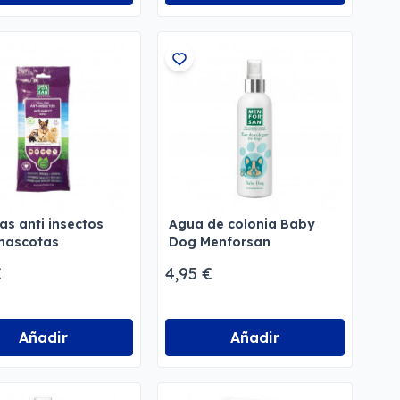
tas anti insectos
Agua de colonia Baby
mascotas
Dog Menforsan
rsan
€
4,95 €
Añadir
Añadir