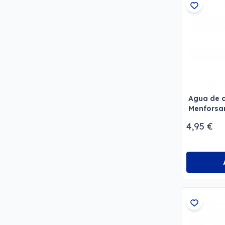
Agua de c
Menforsa
4,95 €