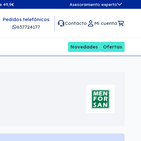
de 49,9€
Asesoramiento experto
Pedidos telefónicos
Contacto
Mi cuenta
637724177
Novedades
Ofertas