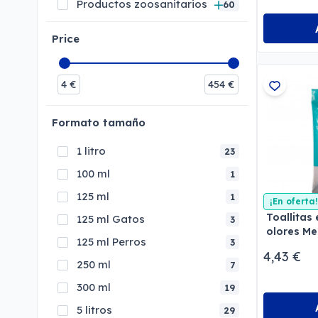
Productos zoosanitarios
60
Price
4
€
454
€
Formato tamaño
1 litro
23
100 ml
1
125 ml
1
¡En oferta!
Toallitas
125 ml Gatos
3
olores M
125 ml Perros
3
4,43 €
250 ml
7
300 ml
19
5 litros
29