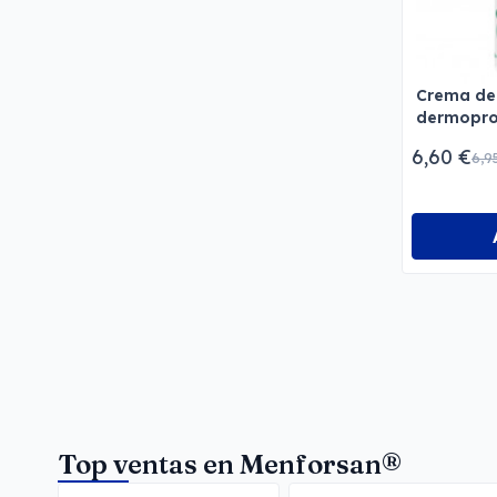
Crema de
dermopro
perros y 
6,60 €
6,9
Top ventas en Menforsan®