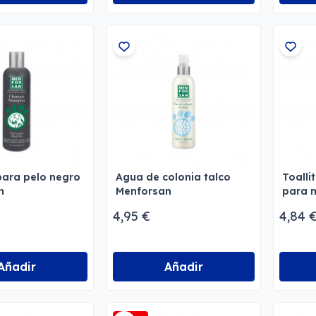
ara pelo negro
Agua de colonia talco
Toalli
n
Menforsan
para 
Menfo
4,95 €
4,84 
Añadir
Añadir