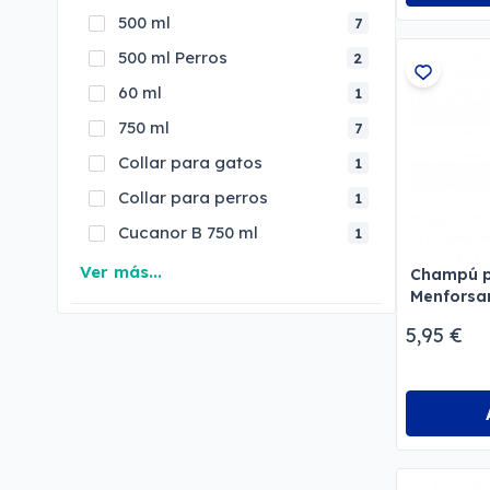
500 ml
7
500 ml Perros
2
60 ml
1
750 ml
7
Collar para gatos
1
Collar para perros
1
Cucanor B 750 ml
1
Ver más...
Champú p
Menforsa
5,95 €