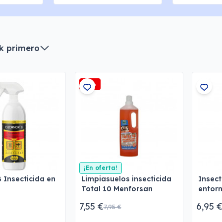
k primero
-5%
¡En oferta!
 Insecticida en
Limpiasuelos insecticida
Insect
Total 10 Menforsan
entor
Menfo
7,55 €
6,95 
7,95 €