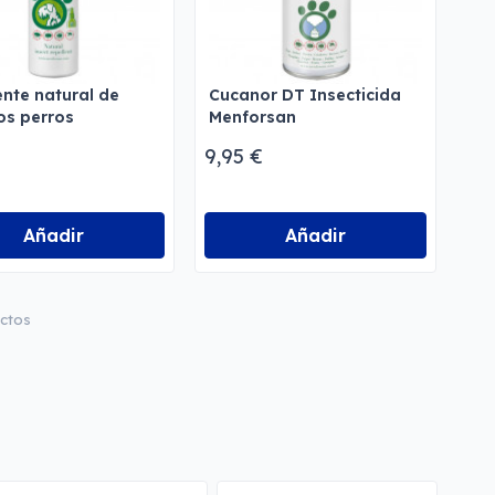
nte natural de
Cucanor DT Insecticida
os perros
Menforsan
rsan
9,95 €
Añadir
Añadir
uctos