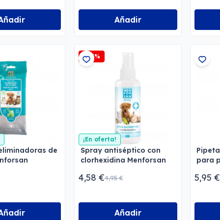
Añadir
Añadir
-7,5%
¡En oferta!
 eliminadoras de
Spray antiséptico con
Pipeta
enforsan
clorhexidina Menforsan
para 
4,58 €
5,95 €
4,95 €
Añadir
Añadir