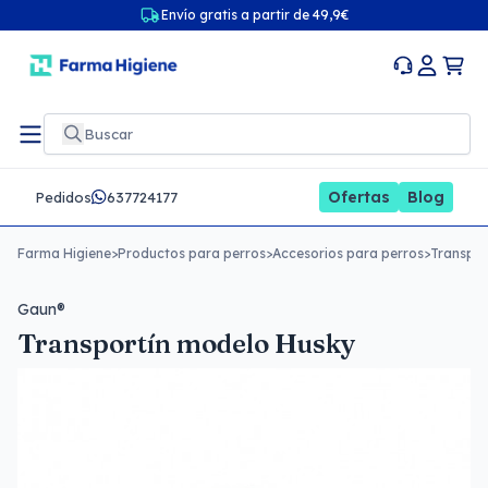
Envío gratis a partir de 49,9€
Ofertas
Blog
Pedidos
637724177
Farma Higiene
>
Productos para perros
>
Accesorios para perros
>
Transpor
Gaun®
Transportín modelo Husky