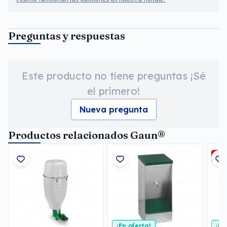
Preguntas y respuestas
Este producto no tiene preguntas ¡Sé
el primero!
Nueva pregunta
Productos relacionados Gaun®
-3
¡En oferta!
¡En