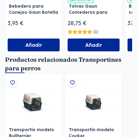
Bebedero para
Tolvas Gaun
Beb
Conejos Gaun Botella
Comederos para
con
2 l
perros
3,95 €
28,75 €
37,
(1)
Añadir
Añadir
Productos relacionados Transportines
para perros
Transportín modelo
Transportín modelo
Bullterrier
Cocker