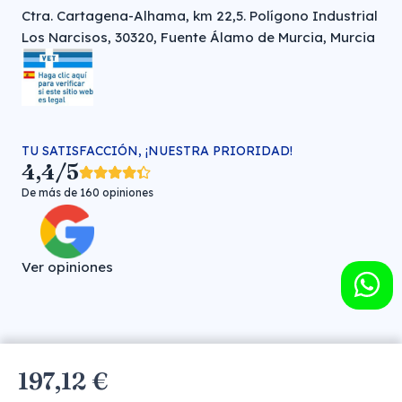
Ctra. Cartagena-Alhama, km 22,5. Polígono Industrial
Los Narcisos, 30320, Fuente Álamo de Murcia, Murcia
TU SATISFACCIÓN, ¡NUESTRA PRIORIDAD!
4,4/5
De más de 160 opiniones
Ver opiniones
Farmacia veterinaria online © FARMA HIGIENE S.L. (CIF: B-
197,12 €
30706451)