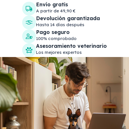
Envío gratis
A partir de 49,90 €
Devolución garantizada
Hasta 14 días después
Pago seguro
100% comprobado
Asesoramiento veterinario
Los mejores expertos
Search products
Se