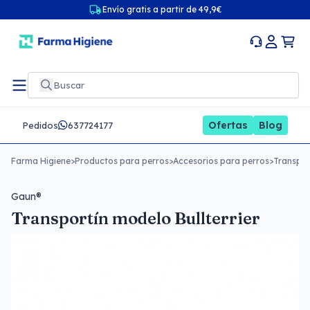
Envío gratis a partir de 49,9€
Ofertas
Blog
Pedidos
637724177
Farma Higiene
>
Productos para perros
>
Accesorios para perros
>
Transpor
Gaun®
Transportín modelo Bullterrier