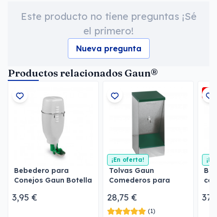
Este producto no tiene preguntas ¡Sé
el primero!
Nueva pregunta
Productos relacionados Gaun®
-3
¡En oferta!
¡En
Bebedero para
Tolvas Gaun
Beb
Conejos Gaun Botella
Comederos para
con
2 l
perros
3,95 €
28,75 €
37,
(1)