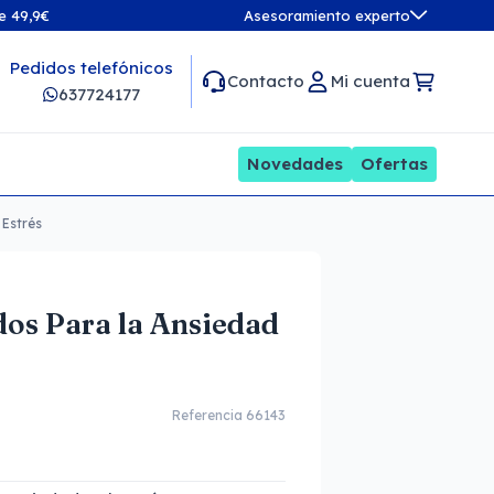
de 49,9€
Asesoramiento experto
Pedidos telefónicos
Contacto
Mi cuenta
637724177
Novedades
Ofertas
 Estrés
os Para la Ansiedad
Referencia 66143