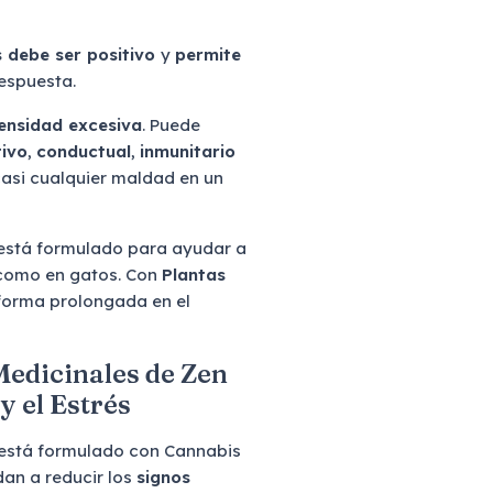
s debe ser positivo
y
permite
espuesta.
ntensidad excesiva
. Puede
tivo
,
conductual
,
inmunitario
casi cualquier maldad en un
está formulado para ayudar a
 como en gatos. Con
Plantas
 forma prolongada en el
Medicinales de Zen
 el Estrés
está formulado con Cannabis
dan a reducir los
signos