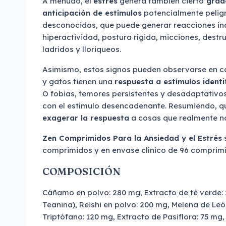
A menudo, el
estrés
genera también cierto
grad
anticipación de estímulos
potencialmente pelig
desconocidos, que puede generar reacciones 
hiperactividad, postura rígida, micciones, destr
ladridos y lloriqueos.
Asimismo, estos signos pueden observarse en c
y gatos tienen una
respuesta a estímulos iden
O fobias, temores persistentes y desadaptativ
con el estímulo desencadenante. Resumiendo, qu
exagerar la respuesta
a cosas que realmente no
Zen Comprimidos Para la Ansiedad y el Estrés
s
comprimidos y en envase clínico de 96 comprimid
COMPOSICIÓN
Cáñamo en polvo: 280 mg, Extracto de té verde:
Teanina), Reishi en polvo: 200 mg, Melena de Leó
Triptófano: 120 mg, Extracto de Pasiflora: 75 m