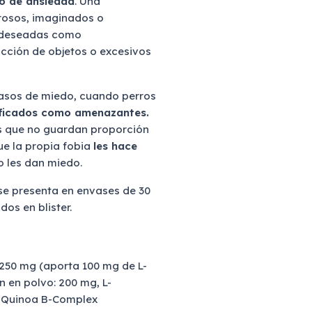
o de ansiedad
. Una
rosos, imaginados o
indeseadas como
ucción de objetos o excesivos
asos de miedo, cuando perros
tificados como amenazantes.
os que no guardan proporción
e la propia fobia
les hace
 les dan miedo.
e presenta en envases de 30
os en blister.
 250 mg (aporta 100 mg de L-
n en polvo: 200 mg, L-
g, Quinoa B-Complex