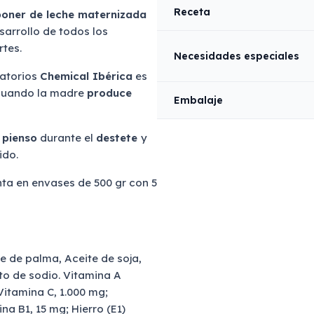
Receta
oner de leche maternizada
arrollo de todos los
rtes.
Necesidades especiales
atorios
Chemical Ibérica
es
 cuando la madre
produce
Embalaje
 pienso
durante el
destete
y
ido.
ta en envases de 500 gr con 5
e de palma, Aceite de soja,
to de sodio. Vitamina A
 Vitamina C, 1.000 mg;
na B1, 15 mg; Hierro (E1)