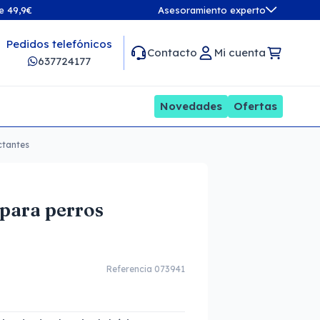
de 49,9€
Asesoramiento experto
Pedidos telefónicos
Contacto
Mi cuenta
637724177
Novedades
Ofertas
ctantes
 para perros
Referencia 073941