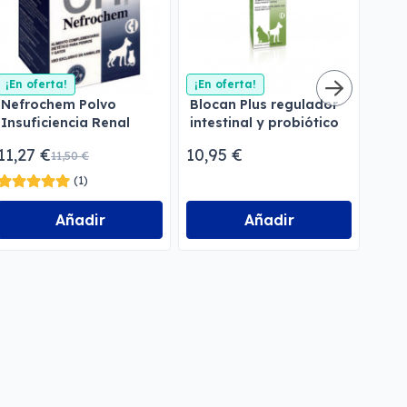
¡En oferta!
¡En oferta!
¡En 
Nefrochem Polvo
Blocan Plus regulador
Ofta
Insuficiencia Renal
intestinal y probiótico
Ocu
Perros y Gatos
11,27 €
10,95 €
8,9
11,50 €
(1)
Añadir
Añadir