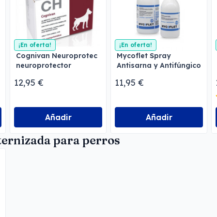
¡En oferta!
¡En oferta!
Cognivan Neuroprotec
Mycoflet Spray
neuroprotector
Antisarna y Antifúngico
12,95 €
11,95 €
Añadir
Añadir
ternizada para perros