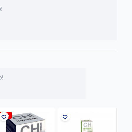
!
o!
-2%