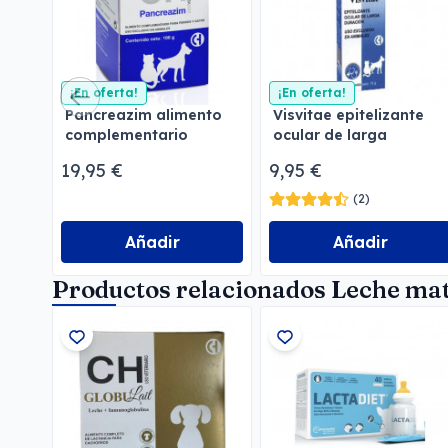
¡En oferta!
¡En oferta!
Pancreazim alimento
Visvitae epitelizante
complementario
ocular de larga
duración
19,95 €
9,95 €
(2)
Añadir
Añadir
Productos relacionados Leche ma