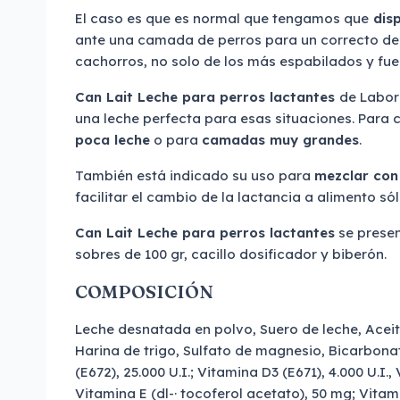
El caso es que es normal que tengamos que
disp
ante una camada de perros para un correcto des
cachorros, no solo de los más espabilados y fue
Can Lait Leche para perros lactantes
de Labor
una leche perfecta para esas situaciones. Para
poca leche
o para
camadas muy grandes
.
También está indicado su uso para
mezclar con
facilitar el cambio de la lactancia a alimento sól
Can Lait Leche para perros lactantes
se presen
sobres de 100 gr, cacillo dosificador y biberón.
COMPOSICIÓN
Leche desnatada en polvo, Suero de leche, Aceit
Harina de trigo, Sulfato de magnesio, Bicarbona
(E672), 25.000 U.I.; Vitamina D3 (E671), 4.000 U.I.,
Vitamina E (dl-· tocoferol acetato), 50 mg; Vitami