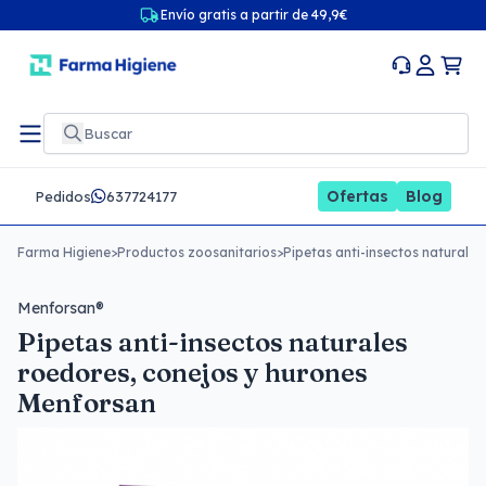
Envío gratis a partir de 49,9€
Ofertas
Blog
Pedidos
637724177
Farma Higiene
>
Productos zoosanitarios
>
Pipetas anti-insectos naturale
Menforsan®
Pipetas anti-insectos naturales
roedores, conejos y hurones
Menforsan