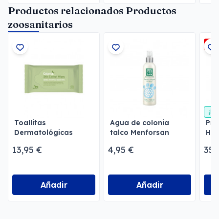
Productos relacionados Productos
zoosanitarios
-5
¡En
Toallitas
Agua de colonia
Pre
Dermatológicas
talco Menforsan
Hig
Cutania Skin Control
des
13,95 €
4,95 €
35,
Wipes 24
Añadir
Añadir