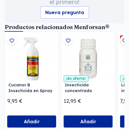
el primero!
Nueva pregunta
Productos relacionados Menforsan®
-5
¡En oferta!
¡En
Cucanor B
Insecticida
Lim
Insecticida en Spray
concentrado
ins
emulsionable
Men
9,95 €
12,95 €
7,5
Menforsan
Añadir
Añadir