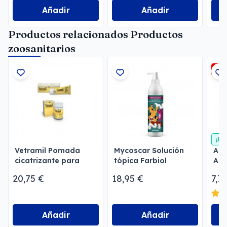
Añadir
Añadir
Productos relacionados Productos
zoosanitarios
-2
¡En
Vetramil Pomada
Mycoscar Solución
Alu
cicatrizante para
tópica Farbiol
Alu
perros
Her
20,75 €
18,95 €
7,7
Añadir
Añadir