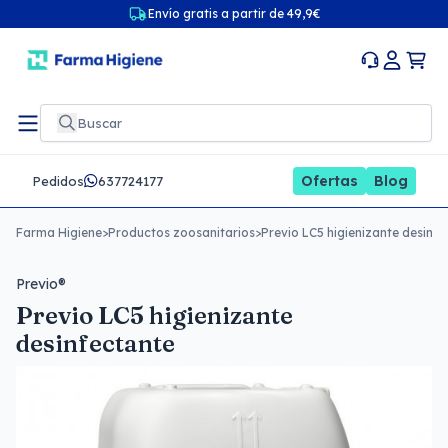
Envío gratis a partir de 49,9€
Ofertas
Blog
Pedidos
637724177
Farma Higiene
>
Productos zoosanitarios
>
Previo LC5 higienizante desinfe
Previo®
Previo LC5 higienizante
desinfectante