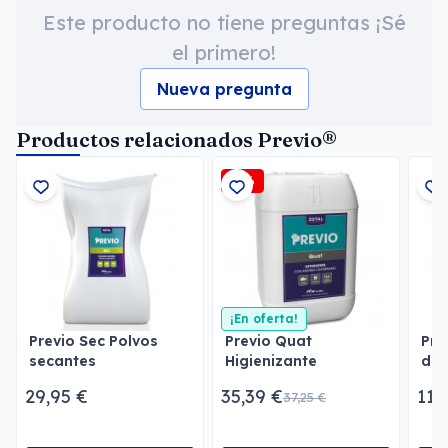
Este producto no tiene preguntas ¡Sé
el primero!
Nueva pregunta
Productos relacionados Previo®
-5%
¡En oferta!
Previo Sec Polvos
Previo Quat
Pre
secantes
Higienizante
det
desinfectante
29,95 €
35,39 €
111
37,25 €