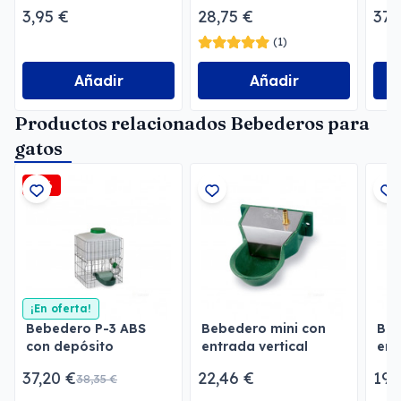
2 l
perros
3,95 €
28,75 €
37,
(1)
Añadir
Añadir
Productos relacionados Bebederos para
gatos
-3%
¡En oferta!
Bebedero P-3 ABS
Bebedero mini con
Beb
con depósito
entrada vertical
ent
pintado
Ga
37,20 €
22,46 €
19,
38,35 €