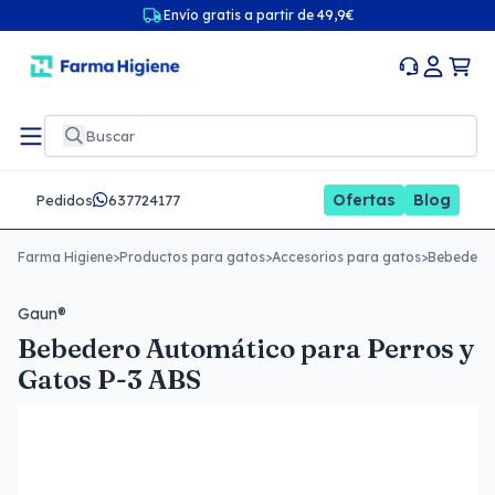
Envío gratis a partir de 49,9€
Ofertas
Blog
Pedidos
637724177
Farma Higiene
>
Productos para gatos
>
Accesorios para gatos
>
Bebederos
Gaun®
Bebedero Automático para Perros y
Gatos P-3 ABS