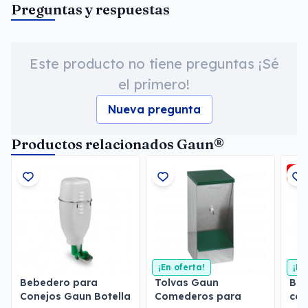
Preguntas y respuestas
Este producto no tiene preguntas ¡Sé
el primero!
Nueva pregunta
Productos relacionados Gaun®
-3
¡En oferta!
¡En
Bebedero para
Tolvas Gaun
Beb
Conejos Gaun Botella
Comederos para
con