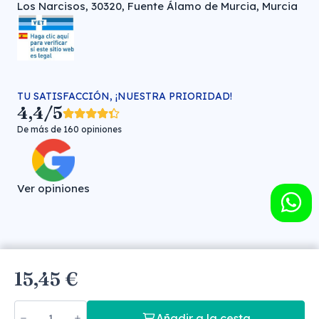
Los Narcisos, 30320, Fuente Álamo de Murcia, Murcia
TU SATISFACCIÓN, ¡NUESTRA PRIORIDAD!
4,4/5
De más de 160 opiniones
Ver opiniones
Farmacia veterinaria online © FARMA HIGIENE S.L. (CIF: B-
15,45 €
30706451)
Añadir a la cesta