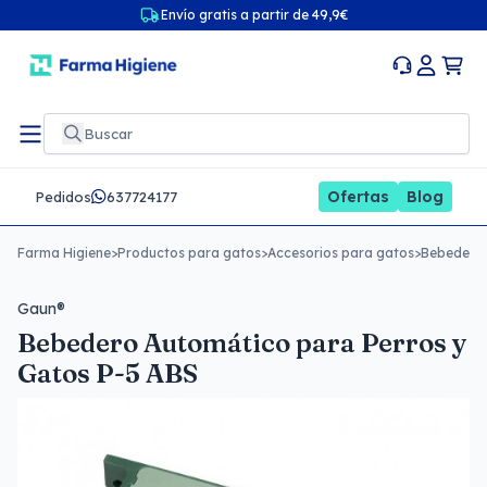
Envío gratis a partir de 49,9€
Ofertas
Blog
Pedidos
637724177
Farma Higiene
>
Productos para gatos
>
Accesorios para gatos
>
Bebederos
Gaun®
Bebedero Automático para Perros y
Gatos P-5 ABS