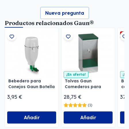
Nueva pregunta
Productos relacionados Gaun®
-3
¡En oferta!
¡En
Bebedero para
Tolvas Gaun
Beb
Conejos Gaun Botella
Comederos para
con
2 l
perros
3,95 €
28,75 €
37,
(1)
Añadir
Añadir