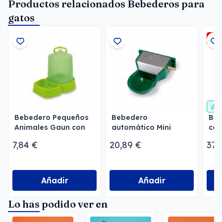
Productos relacionados Bebederos para
gatos
-3
¡En
Bebedero Pequeños
Bebedero
Beb
Animales Gaun con
automático Mini
con
depósito
Gaun Pequeños
7,84 €
20,89 €
37,
animales
Añadir
Añadir
Lo has podido ver en