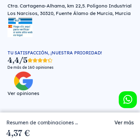
Ctra. Cartagena-Alhama, km 22,5. Polígono Industrial
Los Narcisos, 30320, Fuente Álamo de Murcia, Murcia
TU SATISFACCIÓN, ¡NUESTRA PRIORIDAD!
4,4/5
De más de 160 opiniones
Ver opiniones
Resumen de combinaciones ...
Ver más
Farmacia veterinaria online © FARMA HIGIENE S.L. (CIF: B-
4,37 €
30706451)