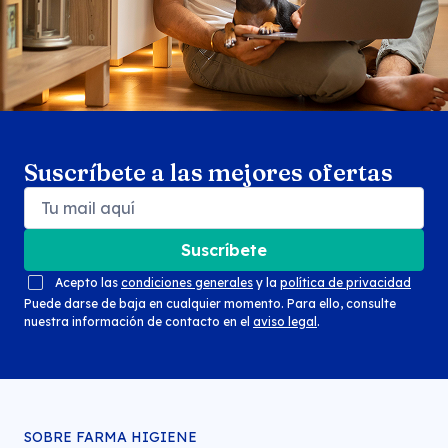
Suscríbete a las mejores ofertas
Suscríbete
Acepto las
condiciones generales
y la
política de privacidad
Puede darse de baja en cualquier momento. Para ello, consulte
nuestra información de contacto en el
aviso legal
.
SOBRE FARMA HIGIENE