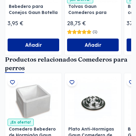
Bebedero para
Tolvas Gaun
Beb
Conejos Gaun Botella
Comederos para
con
2 l
perros
3,95 €
28,75 €
37,
(1)
Añadir
Añadir
Productos relacionados Comederos para
perros
¡En oferta!
Comedero Bebedero
Plato Anti-Hormigas
Beb
de Hormigón Gaun
Gaun Comedero de
Ga