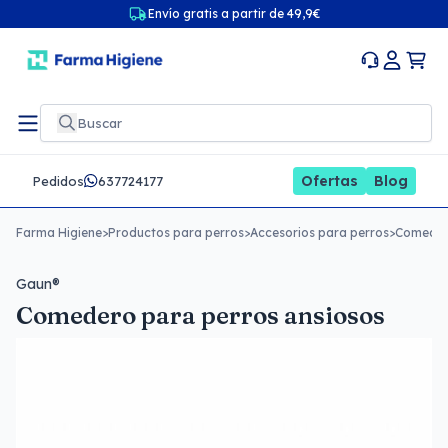
Envío gratis a partir de 49,9€
Ofertas
Blog
Pedidos
637724177
Farma Higiene
>
Productos para perros
>
Accesorios para perros
>
Comeder
Gaun®
Comedero para perros ansiosos