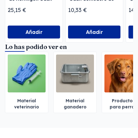
para Perros
perro
25,15 €
10,33 €
14,
Añadir
Añadir
Lo has podido ver en
Material
Material
Productos
veterinario
ganadero
para perros