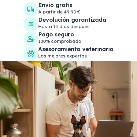
Envío gratis
A partir de 49,90 €
Devolución garantizada
Hasta 14 días después
Pago seguro
100% comprobado
Asesoramiento veterinario
Los mejores expertos
Search products
Se