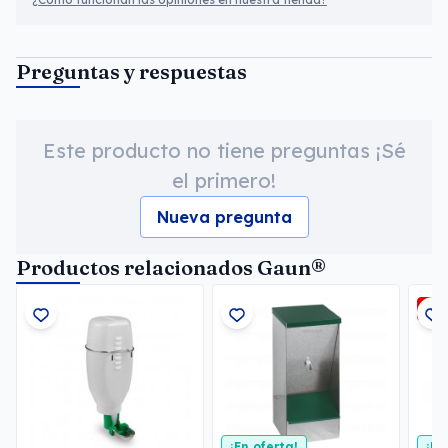
Preguntas y respuestas
Este producto no tiene preguntas ¡Sé
el primero!
Nueva pregunta
Productos relacionados Gaun®
-3
¡En oferta!
¡En