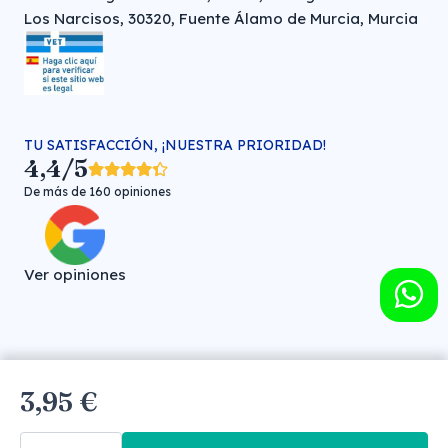
Los Narcisos, 30320, Fuente Álamo de Murcia, Murcia
TU SATISFACCIÓN, ¡NUESTRA PRIORIDAD!
4,4/5
De más de 160 opiniones
Ver opiniones
Farmacia veterinaria online © FARMA HIGIENE S.L. (CIF: B-
3,95 €
30706451)