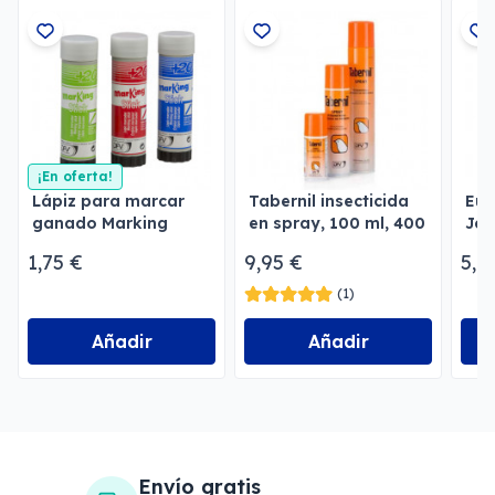
¡En oferta!
Lápiz para marcar
Tabernil insecticida
Eur
ganado Marking
en spray, 100 ml, 400
Jer
ml, 750 ml
1,75 €
9,95 €
5,7
(1)
Añadir
Añadir
Envío gratis