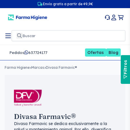
Envío gratis a partir de 49,9€
Ofertas
Blog
Pedidos
637724177
Filtros
Farma Higiene
>
Marcas
>
Divasa Farmavic®
Divasa Farmavic®
Divasa Farmavic se dedica exclusivamente a la
salud y mantenimiento animal. Por ello, diversifica