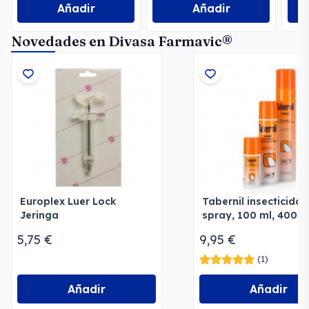
Añadir
Añadir
Novedades en Divasa Farmavic®
Europlex Luer Lock
Tabernil insecticida 
Jeringa
spray, 100 ml, 400 m
750 ml
5,75 €
9,95 €
(1)
Añadir
Añadir