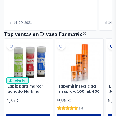
el 14-09-2021
el 14-
Top ventas en Divasa Farmavic®
¡En oferta!
Lápiz para marcar
Tabernil insecticida
Eur
ganado Marking
en spray, 100 ml, 400
Jer
ml, 750 ml
1,75 €
9,95 €
5,7
(1)