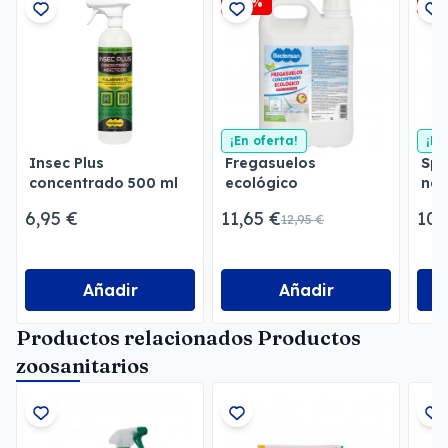
-10%
-2
¡En oferta!
¡En
Insec Plus
Fregasuelos
Spr
concentrado 500 ml
ecológico
nat
concentrado
ras
6,95 €
11,65 €
10,
12,95 €
Bacterisan
Añadir
Añadir
Productos relacionados Productos
zoosanitarios