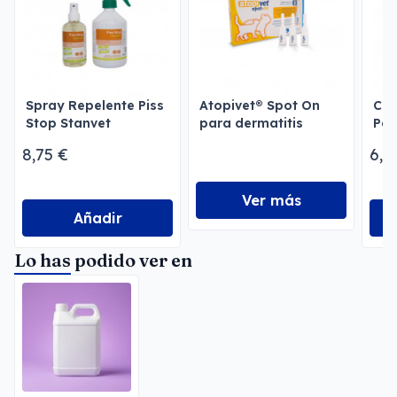
Spray Repelente Piss
Atopivet® Spot On
Cha
Stop Stanvet
para dermatitis
Per
Antiorines Perros y
Me
8,75 €
6,9
Gatos
Ver más
Añadir
Lo has podido ver en