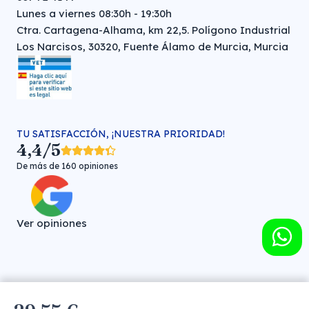
Lunes a viernes 08:30h - 19:30h
Ctra. Cartagena-Alhama, km 22,5. Polígono Industrial
Los Narcisos, 30320, Fuente Álamo de Murcia, Murcia
TU SATISFACCIÓN, ¡NUESTRA PRIORIDAD!
4,4/5
De más de 160 opiniones
Ver opiniones
Farmacia veterinaria online © FARMA HIGIENE S.L. (CIF: B-
30706451)