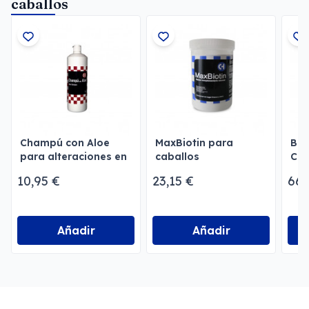
caballos
Champú con Aloe
MaxBiotin para
Beb
para alteraciones en
caballos
Cab
la piel de caballos
Cap
10,95 €
23,15 €
66,
Añadir
Añadir