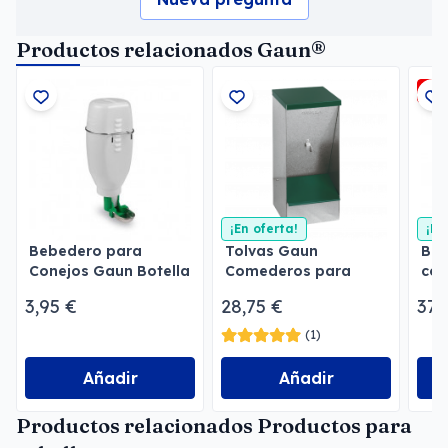
Productos relacionados Gaun®
-3
¡En oferta!
¡En
Bebedero para
Tolvas Gaun
Beb
Conejos Gaun Botella
Comederos para
con
2 l
perros
3,95 €
28,75 €
37,
(1)
Añadir
Añadir
Productos relacionados Productos para