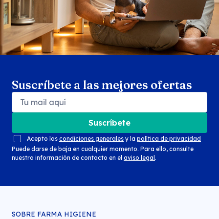
Suscríbete a las mejores ofertas
Suscríbete
Acepto las
condiciones generales
y la
política de privacidad
Puede darse de baja en cualquier momento. Para ello, consulte
nuestra información de contacto en el
aviso legal
.
SOBRE FARMA HIGIENE