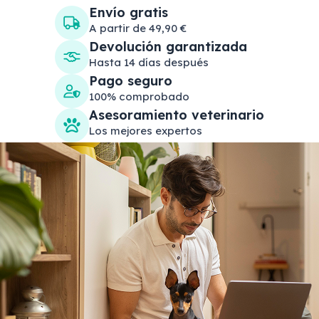
Envío gratis
A partir de 49,90 €
Devolución garantizada
Hasta 14 días después
Pago seguro
100% comprobado
Asesoramiento veterinario
Los mejores expertos
Search products
Se