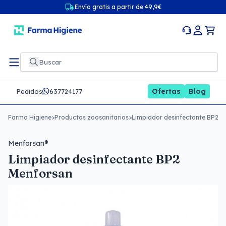
Envío gratis a partir de 49,9€
Ofertas
Blog
Pedidos
637724177
Farma Higiene
>
Productos zoosanitarios
>
Limpiador desinfectante BP2 M
Menforsan®
Limpiador desinfectante BP2
Menforsan