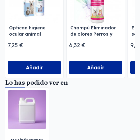
Optican higiene
Champú Eliminador
Esp
ocular animal
de olores Perros y
sec
Gatos Megusta
7,25 €
6,32 €
9,9
Añadir
Añadir
Lo has podido ver en