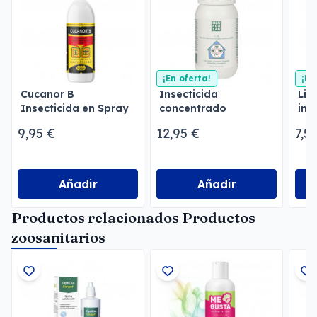
¡En oferta!
¡En
Cucanor B
Insecticida
Lim
Insecticida en Spray
concentrado
ins
emulsionable
Men
9,95 €
12,95 €
7,5
Menforsan
Añadir
Añadir
Productos relacionados Productos
zoosanitarios