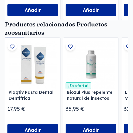
Añadir
Añadir
Productos relacionados Productos
zoosanitarios
¡En oferta!
Plaqtiv Pasta Dental
Biozul Plus repelente
Loc
Dentifrica
natural de insectos
Vet
17,95 €
35,95 €
31,
Añadir
Añadir