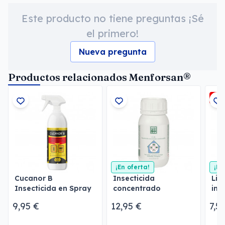
Este producto no tiene preguntas ¡Sé
el primero!
Nueva pregunta
Productos relacionados Menforsan®
-5
¡En oferta!
¡En
Cucanor B
Insecticida
Lim
Insecticida en Spray
concentrado
ins
emulsionable
Men
9,95 €
12,95 €
7,5
Menforsan