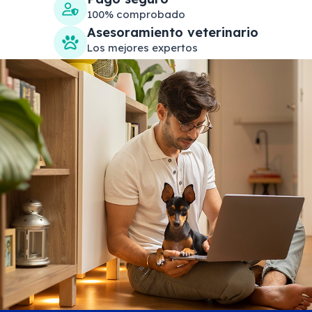
100% comprobado
Asesoramiento veterinario
Los mejores expertos
Search products
Se