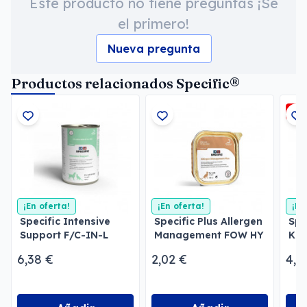
Este producto no tiene preguntas ¡Sé
el primero!
Nueva pregunta
Productos relacionados Specific®
-3
¡En oferta!
¡En oferta!
¡En
Specific Intensive
Specific Plus Allergen
Spe
Support F/C-IN-L
Management FOW HY
Kid
para gatos y perros
Gatos
Per
6,38 €
2,02 €
4,3