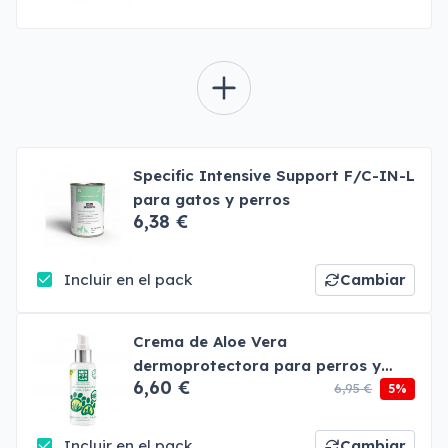
Specific Intensive Support F/C-IN-L
para gatos y perros
6,38 €
Incluir en el pack
Cambiar
Crema de Aloe Vera
dermoprotectora para perros y
6,60 €
gatos Menforsan
6,95 €
5%
Incluir en el pack
Cambiar