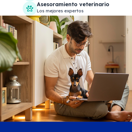
Asesoramiento veterinario
Los mejores expertos
Search products
Se