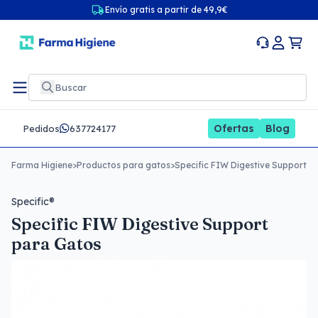
Envío gratis a partir de 49,9€
Ofertas
Blog
Pedidos
637724177
Farma Higiene
>
Productos para gatos
>
Specific FIW Digestive Support p
Specific®
Specific FIW Digestive Support
para Gatos