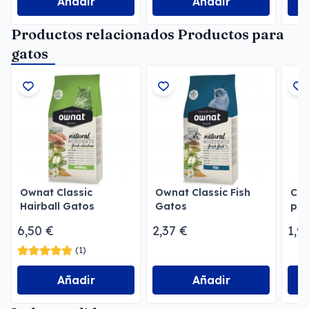
Añadir
Añadir
Productos relacionados Productos para
gatos
Ownat Classic
Ownat Classic Fish
Cal
Hairball Gatos
Gatos
pes
eco
6,50 €
2,37 €
1,9
(1)
Añadir
Añadir