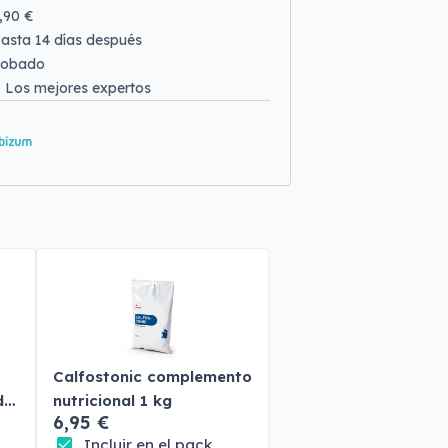
9,90 €
asta 14 días después
robado
o
Los mejores expertos
Calfostonic complemento
do
nutricional 1 kg
6,95 €
Incluir en el pack