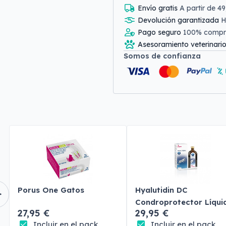
Envío gratis
A partir de 4
Devolución garantizada
H
Pago seguro
100% comp
Asesoramiento veterinari
Somos de confianza
Porus One Gatos
Hyalutidin DC
Condroprotector Líqui
27,95 €
29,95 €
Perros y Gatos
Incluir en el pack
Incluir en el pack