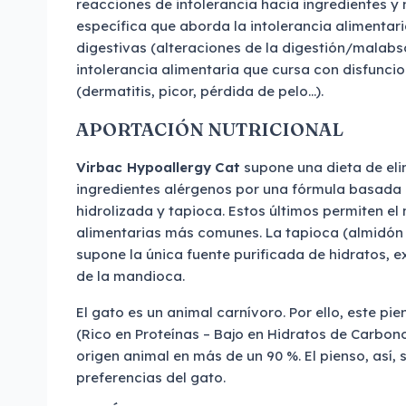
reacciones de intolerancia hacia ingredientes y n
específica que aborda la intolerancia alimentar
digestivas (alteraciones de la digestión/malabso
intolerancia alimentaria que cursa con disfunci
(dermatitis, picor, pérdida de pelo…).
APORTACIÓN NUTRICIONAL
Virbac Hypoallergy
Cat
supone una dieta de eli
ingredientes alérgenos por una fórmula basada
hidrolizada y tapioca. Estos últimos permiten el
alimentarias más comunes. La tapioca (almidón 
supone la única fuente purificada de hidratos, e
de la mandioca.
El gato es un animal carnívoro. Por ello, este pi
(Rico en Proteínas – Bajo en Hidratos de Carbono
origen animal en más de un 90 %. El pienso, así,
preferencias del gato.