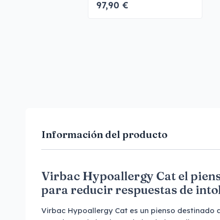
97,90 €
Intolerancias
alimentarias
Información del producto
Virbac Hypoallergy Cat el pien
para reducir respuestas de into
Virbac Hypoallergy Cat es un pienso destinado a