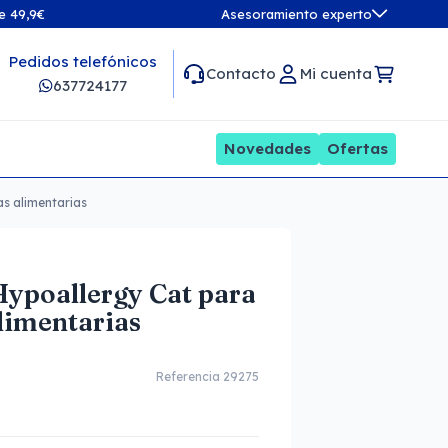
de 49,9€
Asesoramiento experto
Pedidos telefónicos
Contacto
Mi cuenta
637724177
Novedades
Ofertas
as alimentarias
Hypoallergy Cat para
alimentarias
Referencia 29275