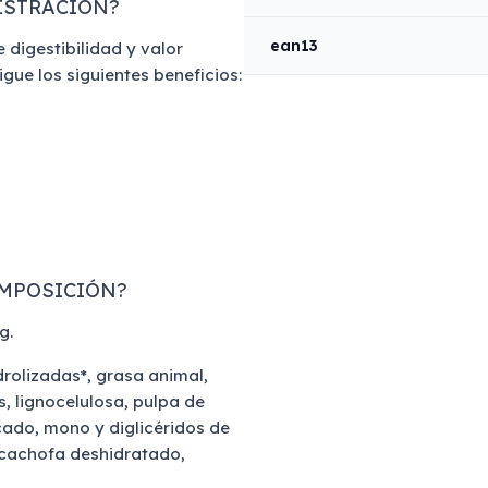
ISTRACIÓN?
ean13
 digestibilidad y valor
gue los siguientes beneficios:
OMPOSICIÓN?
g.
rolizadas*, grasa animal,
s, lignocelulosa, pulpa de
cado, mono y diglicéridos de
lcachofa deshidratado,