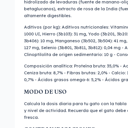
hidrolizado de levaduras (fuente de manano-oli
betaglucanos), extracto de rosa de la India (fuen
altamente digestibles.
Aditivos (por kg): Aditivos nutricionales: Vitamin
1000 UI, Hierro (3b103): 31 mg, Yodo (3b201, 3b20
3b406): 10 mg, Manganeso (3b502, 3b504): 41 mg, 
127 mg, Selenio (3b801, 3b811, 3b812): 0,04 mg - 
Clinoptilolita de origen sedimentario: 10 g - Con
Composición analítica: Proteína bruta: 35,0% - Ac
Ceniza bruta: 8,7% - Fibras brutas: 2,0% - Calcio: 
0,7% - Ácidos grasos omega-6: 5,2% - Ácidos gr
MODO DE USO
Calcula la dosis diaria para tu gato con la tabl
y nivel de actividad. Recuerda que el gato debe
fresca.