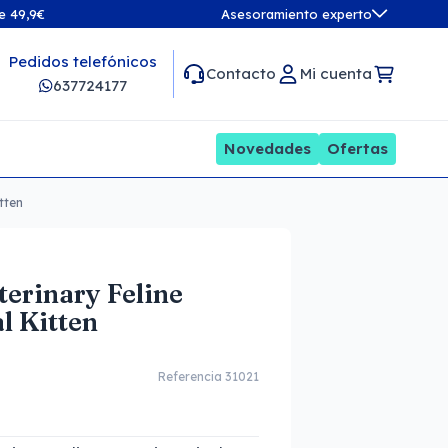
de 49,9€
Asesoramiento experto
Pedidos telefónicos
Contacto
Mi cuenta
637724177
Novedades
Ofertas
tten
terinary Feline
l Kitten
Referencia 31021