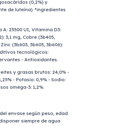
gosacáridos (0,2%) y
te de luteína). *ingredientes
a A: 25500 UI, Vitamina D3:
2): 3,1 mg, Cobre (3b405,
Zinc (3b603, 3b605, 3b606):
Aditivos tecnológicos:
servantes - Antioxidantes.
eites y grasas brutos: 24,0% -
1,25% - Potasio: 0,9% - Sodio:
asos omega-3: 1,2%.
a del envase según peso, edad
 disponer siempre de agua