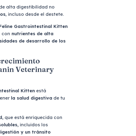
de alta digestibilidad no
ños
, incluso desde el destete.
eline Gastrointestinal Kitten
a con
nutrientes de alta
sidades de desarrollo de los
 crecimiento
Canin Veterinary
testinal Kitten
está
tener
la salud digestiva
de tu
d,
que está enriquecida con
solubles,
incluidos los
igestión y un tránsito