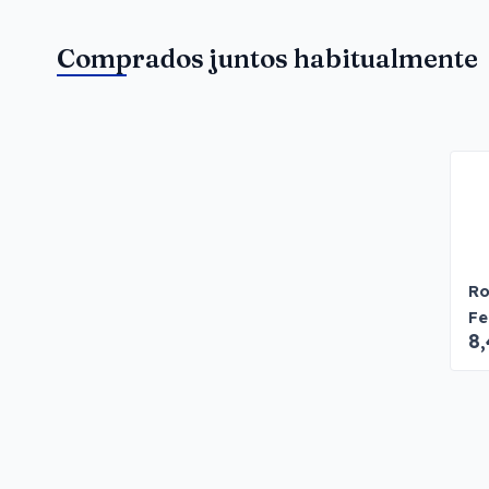
Comprados juntos habitualmente
Ro
Fe
8,
Ki