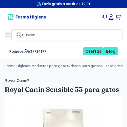
Envío gratis a partir de 49,9€
Ofertas
Blog
Pedidos
637724177
Farma Higiene
>
Productos para gatos
>
Pienso para gatos
>
Pienso gastroi
Royal Canin®
Royal Canin Sensible 33 para gatos