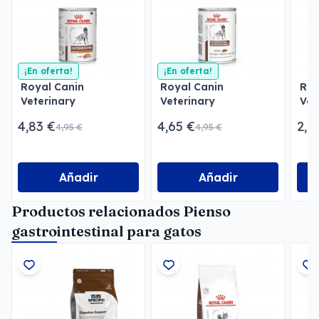
¡En oferta!
¡En oferta!
Royal Canin
Royal Canin
Roy
Veterinary
Veterinary
Vet
Gastrointestinal Low
Gastrointestinal Paté
Uri
4,83 €
4,65 €
2,1
4,95 €
4,95 €
Fat Paté
Pat
Añadir
Añadir
Productos relacionados Pienso
gastrointestinal para gatos