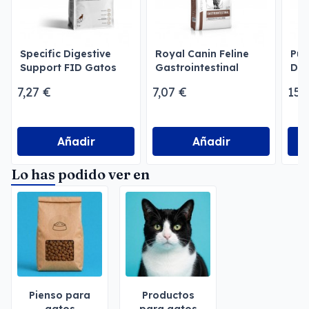
Specific Digestive
Royal Canin Feline
Pur
Support FID Gatos
Gastrointestinal
Del
Moderate Calorie
Opt
7,27 €
7,07 €
15,
Seco
Pa
Añadir
Añadir
Lo has podido ver en
Pienso para
Productos